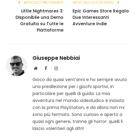
ARTICOLO PRECEDENTE
ARTICOLO SUCCESSIVO
Little Nightmares 3:
Epic Games Store Regala
Disponibile una Demo
Due Interessanti
Gratuita su Tutte le
Avventure Indie
Piattaforme
Giuseppe Nebbiai
S
F
I
i
a
n
Gioco da quasi vent’anni e ho sempre avuto
t
c
s
una predilezione per i giochi sportivi, in
o
e
t
w
b
a
particolare per quelli di guida. La mia
e
o
g
avventura nel mondo videoludico è iniziata
b
o
r
con la prima PlayStation, e da allora non mi
k
a
sono più fermato. Sono curioso e aperto a
m
quasi ogni genere, tranne gli horror: quelli li
lascio volentieri agli altri!