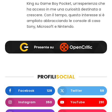
b
o
r
King su Game Boy Pocket, un’esperienza che
k
a
ha acceso in me una curiosità destinata a
m
crescere. Con il tempo, questo interesse si è
ampliato abbracciando le console di casa
Sony, Microsoft e Nintendo.
PROFILI
SOCIAL
Facebook
128
Twitter
58
Instagram
350
YouTube
291