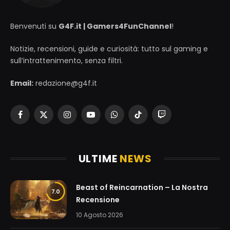
Benvenuti su
G4F.it | Gamers4FunChannel
!
Notizie, recensioni, guide e curiosità: tutto sul gaming e
sull’intrattenimento, senza filtri.
Email:
redazione@g4f.it
Facebook
X
Instagram
YouTube
WhatsApp
TikTok
Twitch
(Twitter)
ULTIME
NEWS
Beast of Reincarnation – La Nostra
7.0
Recensione
10 Agosto 2026