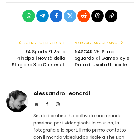
WhatsApp
Telegram
Facebook
X
Reddit
Threads
Copia
(Twitter)
link
ARTICOLO PRECEDENTE
ARTICOLO SUCCESSIVO
EA Sports F1 25: le
NASCAR 25: Primo
Principali Novità della
Sguardo al Gameplay e
Stagione 3 di Contenuti
Data di Uscita Ufficiale
Alessandro Leonardi
S
F
I
i
a
n
Sin da bambino ho coltivato una grande
t
c
s
passione per i videogiochi, la musica, la
o
e
t
w
b
a
fotografia e lo sport. Il mio primo contatto
e
o
g
con il mondo videoludico risale a The Lion