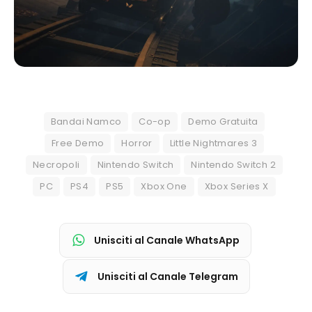
Bandai Namco
Co-op
Demo Gratuita
Free Demo
Horror
Little Nightmares 3
Necropoli
Nintendo Switch
Nintendo Switch 2
PC
PS4
PS5
Xbox One
Xbox Series X
Unisciti al Canale WhatsApp
Unisciti al Canale Telegram