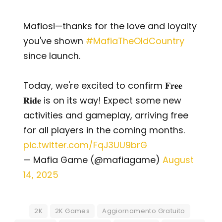
Mafiosi—thanks for the love and loyalty
you've shown
#MafiaTheOldCountry
since launch.
Today, we're excited to confirm 𝐅𝐫𝐞𝐞
𝐑𝐢𝐝𝐞 is on its way! Expect some new
activities and gameplay, arriving free
for all players in the coming months.
pic.twitter.com/FqJ3UU9brG
— Mafia Game (@mafiagame)
August
14, 2025
2K
2K Games
Aggiornamento Gratuito