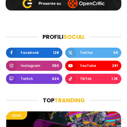
PROFILI
SOCIAL
Facebook
128
Twitter
58
Instagram
350
YouTube
291
Twitch
424
TikTok
1.1K
TOP
TRANDING
NEWS