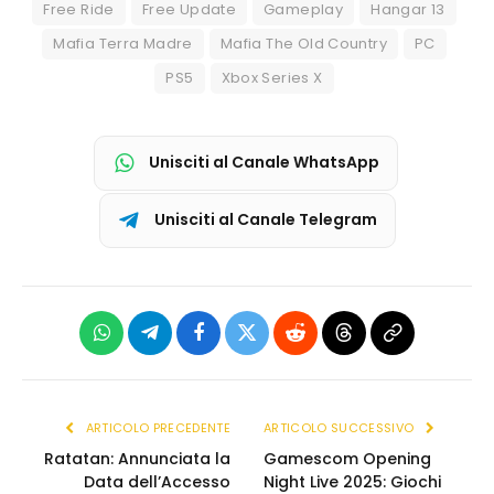
Free Ride
Free Update
Gameplay
Hangar 13
Mafia Terra Madre
Mafia The Old Country
PC
PS5
Xbox Series X
Unisciti al Canale WhatsApp
Unisciti al Canale Telegram
WhatsApp
Telegram
Facebook
X
Reddit
Threads
Copia
(Twitter)
link
ARTICOLO PRECEDENTE
ARTICOLO SUCCESSIVO
Ratatan: Annunciata la
Gamescom Opening
Data dell’Accesso
Night Live 2025: Giochi