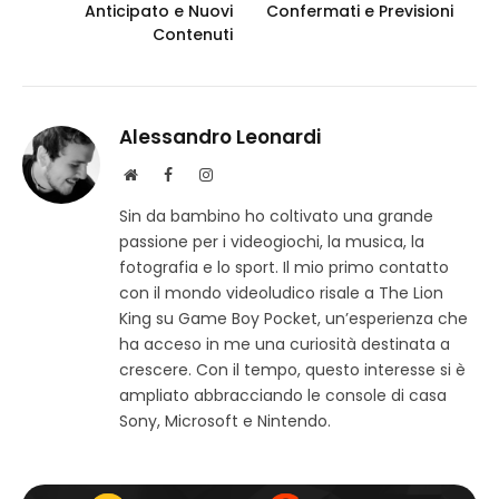
Anticipato e Nuovi
Confermati e Previsioni
Contenuti
Alessandro Leonardi
S
F
I
i
a
n
Sin da bambino ho coltivato una grande
t
c
s
passione per i videogiochi, la musica, la
o
e
t
w
b
a
fotografia e lo sport. Il mio primo contatto
e
o
g
con il mondo videoludico risale a The Lion
b
o
r
King su Game Boy Pocket, un’esperienza che
k
a
ha acceso in me una curiosità destinata a
m
crescere. Con il tempo, questo interesse si è
ampliato abbracciando le console di casa
Sony, Microsoft e Nintendo.