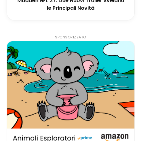
Madden NFL 27: Due Nuovi Trailer Svelano
le Principali Novità
SPONSORIZZATO