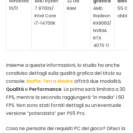
Windows
AMD Ryzen
32 GB
grafica
disco
10/11
7 9700X/
RAM
AMD
55 GB;
Intel Core
Radeon
obblig
i7-14700K
RX9060/
NVIDIA
RTX
4070 Ti
Insieme a queste informazioni, lo studio ha anche
condiviso dettagli sulla qualità grafica del titolo su
console:
Mafia: Terra Madre
offrirà due modalità,
Qualità
e
Performance
. La prima sarà limitata a 30
FPS, mentre la seconda raggiungerà “in media” i 60
FPS. Non sono stati forniti dettagli su un’eventuale
versione “potenziata” per PS5 Pro.
Cosa ne pensate dei requisiti PC del gioco? Diteci la