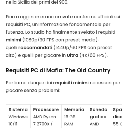
nella Sicilia dei primi del 900.
Fino a oggi non erano arrivate conferme ufficiali sui
requisiti PC, un’informazione fondamentale per
l’utenza. Lo studio ha finalmente svelato i requisiti
minimi
(1080p/30 FPS con preset medio),
quelli
raccomandati
(1440p/60 FPS con preset
alto) e quelli per giocare in
Ultra
(4K/60 FPS).
Requisiti PC di Mafia: The Old Country
Partiamo dunque dai
requisiti minimi
necessari per
giocare senza problemi:
Sistema
Processore
Memoria
Scheda
Spazio
Windows
AMD Ryzen
16 GB
grafica
disco
10/11
7 2700X /
RAM
AMD
55 GB;