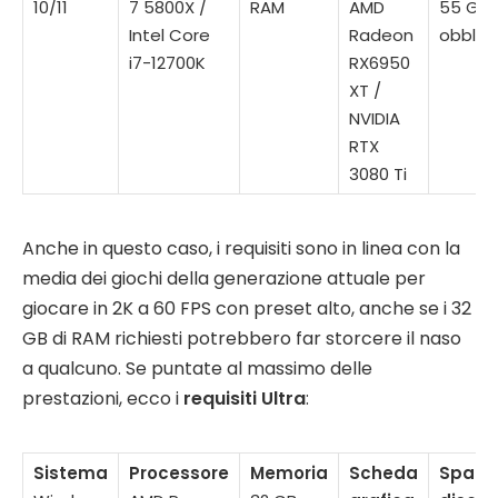
10/11
7 5800X /
RAM
AMD
55 GB;
Intel Core
Radeon
obblig
i7-12700K
RX6950
XT /
NVIDIA
RTX
3080 Ti
Anche in questo caso, i requisiti sono in linea con la
media dei giochi della generazione attuale per
giocare in 2K a 60 FPS con preset alto, anche se i 32
GB di RAM richiesti potrebbero far storcere il naso
a qualcuno. Se puntate al massimo delle
prestazioni, ecco i
requisiti Ultra
:
Sistema
Processore
Memoria
Scheda
Spazio