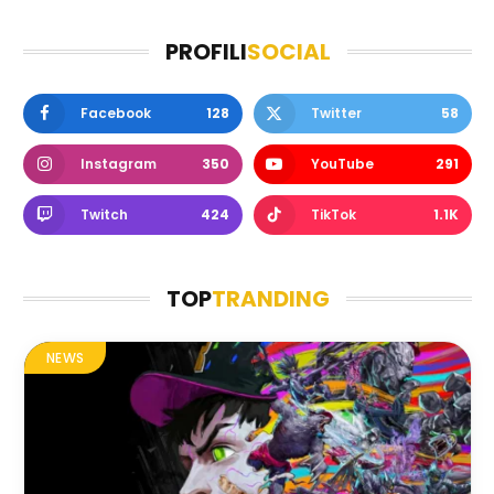
PROFILI
SOCIAL
Facebook
128
Twitter
58
Instagram
350
YouTube
291
Twitch
424
TikTok
1.1K
TOP
TRANDING
NEWS