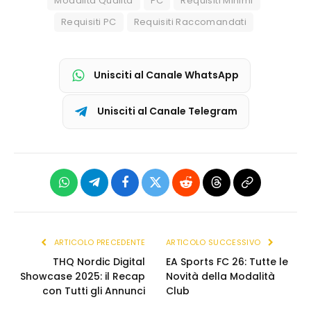
Modalità Qualità
PC
Requisiti Minimi
Requisiti PC
Requisiti Raccomandati
Unisciti al Canale WhatsApp
Unisciti al Canale Telegram
WhatsApp
Telegram
Facebook
X
Reddit
Threads
Copia
(Twitter)
link
ARTICOLO PRECEDENTE
ARTICOLO SUCCESSIVO
THQ Nordic Digital
EA Sports FC 26: Tutte le
Showcase 2025: il Recap
Novità della Modalità
con Tutti gli Annunci
Club