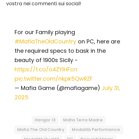
vostra nei commenti sui social!
For our Family playing
#MafiaTheOldCountry
on PC, here are
the required specs to bask in the
beauty of 1900s Sicily -
https://t.co/o4ZYlHFcrr
pic.twitter.com/nkpk5QwRZF
— Mafia Game (@mafiagame)
July 31,
2025
Hangar 13
Mafia Terra Madre
Mafia The Old Country
Modalità Performance