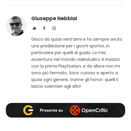
Giuseppe Nebbiai
S
F
I
i
a
n
Gioco da quasi vent’anni e ho sempre avuto
t
c
s
una predilezione per i giochi sportivi, in
o
e
t
w
b
a
particolare per quelli di guida. La mia
e
o
g
avventura nel mondo videoludico è iniziata
b
o
r
con la prima PlayStation, e da allora non mi
k
a
sono più fermato. Sono curioso e aperto a
m
quasi ogni genere, tranne gli horror: quelli li
lascio volentieri agli altri!