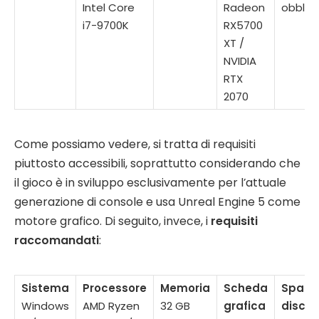
Intel Core
Radeon
obblig
i7-9700K
RX5700
XT /
NVIDIA
RTX
2070
Come possiamo vedere, si tratta di requisiti
piuttosto accessibili, soprattutto considerando che
il gioco è in sviluppo esclusivamente per l’attuale
generazione di console e usa Unreal Engine 5 come
motore grafico. Di seguito, invece, i
requisiti
raccomandati
:
Sistema
Processore
Memoria
Scheda
Spazio
Windows
AMD Ryzen
32 GB
grafica
disco