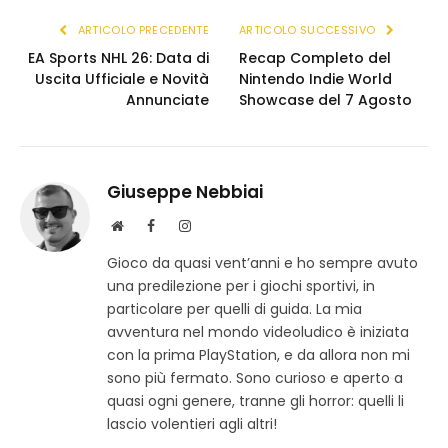
ARTICOLO PRECEDENTE
ARTICOLO SUCCESSIVO
EA Sports NHL 26: Data di
Recap Completo del
Uscita Ufficiale e Novità
Nintendo Indie World
Annunciate
Showcase del 7 Agosto
Giuseppe Nebbiai
S
F
I
i
a
n
Gioco da quasi vent’anni e ho sempre avuto
t
c
s
una predilezione per i giochi sportivi, in
o
e
t
w
b
a
particolare per quelli di guida. La mia
e
o
g
avventura nel mondo videoludico è iniziata
b
o
r
con la prima PlayStation, e da allora non mi
k
a
sono più fermato. Sono curioso e aperto a
m
quasi ogni genere, tranne gli horror: quelli li
lascio volentieri agli altri!