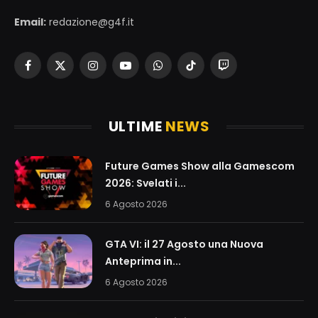
Email:
redazione@g4f.it
Facebook
X
Instagram
YouTube
WhatsApp
TikTok
Twitch
(Twitter)
ULTIME
NEWS
Future Games Show alla Gamescom
2026: Svelati i...
6 Agosto 2026
GTA VI: il 27 Agosto una Nuova
Anteprima in...
6 Agosto 2026