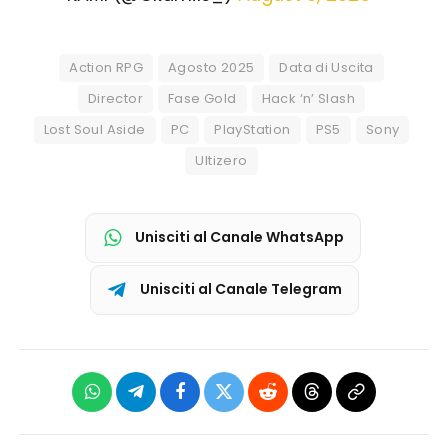
Action RPG
Agosto 2025
Data di Uscita
Director
Fase Gold
Hack ‘n’ Slash
Lost Soul Aside
PC
PlayStation
PS5
Sony
Ultizero
Unisciti al Canale WhatsApp
Unisciti al Canale Telegram
WhatsApp
Telegram
Facebook
X
Reddit
Threads
Copia
(Twitter)
link