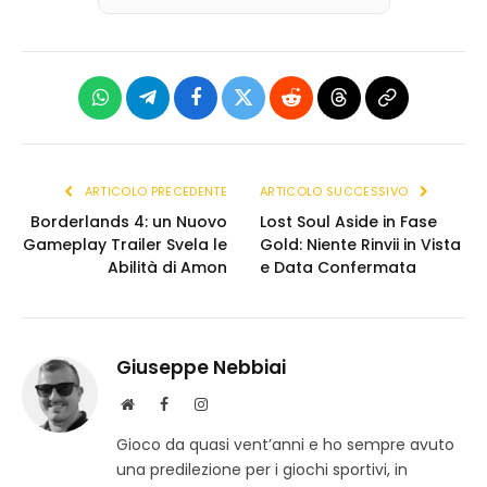
WhatsApp
Telegram
Facebook
X
Reddit
Threads
Copia
(Twitter)
link
ARTICOLO PRECEDENTE
ARTICOLO SUCCESSIVO
Borderlands 4: un Nuovo
Lost Soul Aside in Fase
Gameplay Trailer Svela le
Gold: Niente Rinvii in Vista
Abilità di Amon
e Data Confermata
Giuseppe Nebbiai
S
F
I
i
a
n
Gioco da quasi vent’anni e ho sempre avuto
t
c
s
una predilezione per i giochi sportivi, in
o
e
t