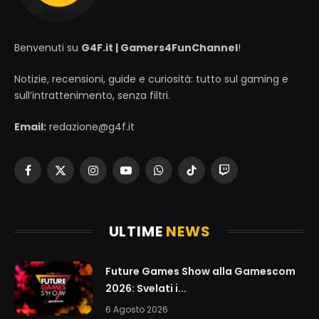
Benvenuti su
G4F.it | Gamers4FunChannel
!
Notizie, recensioni, guide e curiosità: tutto sul gaming e
sull’intrattenimento, senza filtri.
Email:
redazione@g4f.it
Facebook
X
Instagram
YouTube
WhatsApp
TikTok
Twitch
(Twitter)
ULTIME
NEWS
Future Games Show alla Gamescom
2026: Svelati i...
6 Agosto 2026