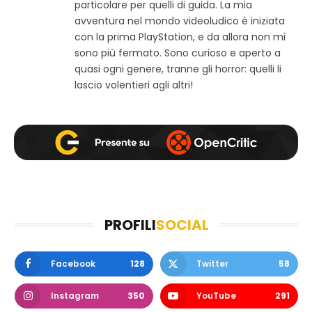
w
b
a
particolare per quelli di guida. La mia
e
o
g
avventura nel mondo videoludico è iniziata
b
o
r
con la prima PlayStation, e da allora non mi
k
a
sono più fermato. Sono curioso e aperto a
m
quasi ogni genere, tranne gli horror: quelli li
lascio volentieri agli altri!
PROFILI
SOCIAL
Facebook
128
Twitter
58
Instagram
350
YouTube
291