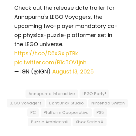
Check out the release date trailer for
Annapurna's LEGO Voyagers, the
upcoming two-player mandatory co-
op physics-puzzle-platformer set in
the LEGO universe.
https://t.co/D6xGxIpTRk
pic.twitter.com/B1qTOVtjnh
— IGN (@IGN)
August 13, 2025
Annapurna Interactive
LEGO Party!
LEGO Voyagers
Light Brick Studio
Nintendo Switch
PC
Platform Cooperativo
PS5
Puzzle Ambientali
Xbox Series X