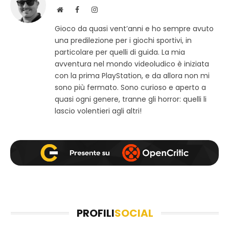
S
F
I
i
a
n
Gioco da quasi vent’anni e ho sempre avuto
t
c
s
una predilezione per i giochi sportivi, in
o
e
t
w
b
a
particolare per quelli di guida. La mia
e
o
g
avventura nel mondo videoludico è iniziata
b
o
r
con la prima PlayStation, e da allora non mi
k
a
sono più fermato. Sono curioso e aperto a
m
quasi ogni genere, tranne gli horror: quelli li
lascio volentieri agli altri!
PROFILI
SOCIAL