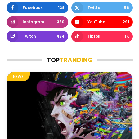
Facebook
128
Twitter
58
Instagram
350
YouTube
291
Twitch
424
TikTok
1.1K
TOP
TRANDING
NEWS