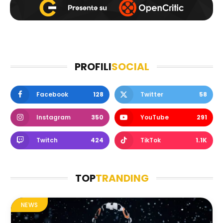
PROFILI
SOCIAL
Facebook
128
Twitter
58
Instagram
350
YouTube
291
Twitch
424
TikTok
1.1K
TOP
TRANDING
NEWS