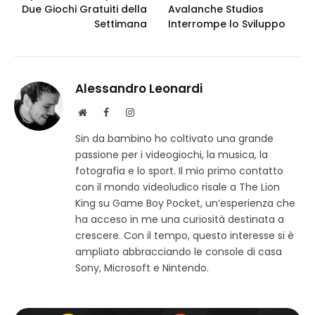
Due Giochi Gratuiti della
Avalanche Studios
Settimana
Interrompe lo Sviluppo
Alessandro Leonardi
S
F
I
i
a
n
Sin da bambino ho coltivato una grande
t
c
s
passione per i videogiochi, la musica, la
o
e
t
w
b
a
fotografia e lo sport. Il mio primo contatto
e
o
g
con il mondo videoludico risale a The Lion
b
o
r
King su Game Boy Pocket, un’esperienza che
k
a
ha acceso in me una curiosità destinata a
m
crescere. Con il tempo, questo interesse si è
ampliato abbracciando le console di casa
Sony, Microsoft e Nintendo.