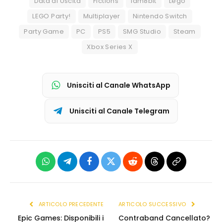
Data di Uscita
Fictions
iam8bit
Lego
LEGO Party!
Multiplayer
Nintendo Switch
Party Game
PC
PS5
SMG Studio
Steam
Xbox Series X
Unisciti al Canale WhatsApp
Unisciti al Canale Telegram
WhatsApp
Telegram
Facebook
X
Reddit
Threads
Copia
(Twitter)
link
ARTICOLO PRECEDENTE
ARTICOLO SUCCESSIVO
Epic Games: Disponibili i
Contraband Cancellato?