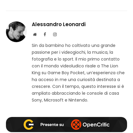
Alessandro Leonardi
S
F
I
i
a
n
Sin da bambino ho coltivato una grande
t
c
s
passione per i videogiochi, la musica, la
o
e
t
w
b
a
fotografia e lo sport. Il mio primo contatto
e
o
g
con il mondo videoludico risale a The Lion
b
o
r
King su Game Boy Pocket, un’esperienza che
k
a
ha acceso in me una curiosità destinata a
m
crescere. Con il tempo, questo interesse si è
ampliato abbracciando le console di casa
Sony, Microsoft e Nintendo.