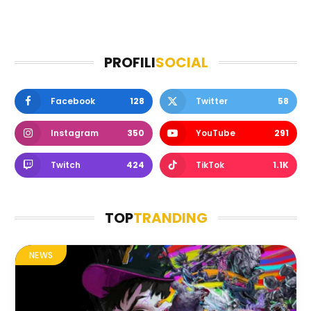
PROFILI
SOCIAL
Facebook
128
Twitter
58
Instagram
350
YouTube
291
Twitch
424
TikTok
1.1K
TOP
TRANDING
NEWS