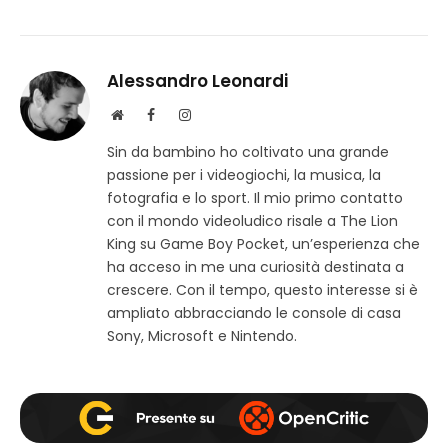
Alessandro Leonardi
S
F
I
i
a
n
Sin da bambino ho coltivato una grande
t
c
s
passione per i videogiochi, la musica, la
o
e
t
w
b
a
fotografia e lo sport. Il mio primo contatto
e
o
g
con il mondo videoludico risale a The Lion
b
o
r
King su Game Boy Pocket, un’esperienza che
k
a
ha acceso in me una curiosità destinata a
m
crescere. Con il tempo, questo interesse si è
ampliato abbracciando le console di casa
Sony, Microsoft e Nintendo.