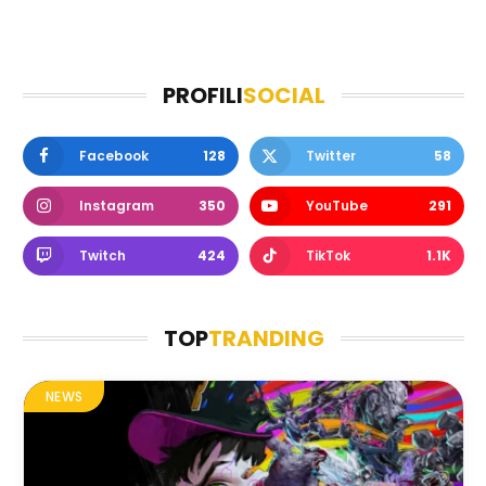
PROFILI
SOCIAL
Facebook
128
Twitter
58
Instagram
350
YouTube
291
Twitch
424
TikTok
1.1K
TOP
TRANDING
NEWS