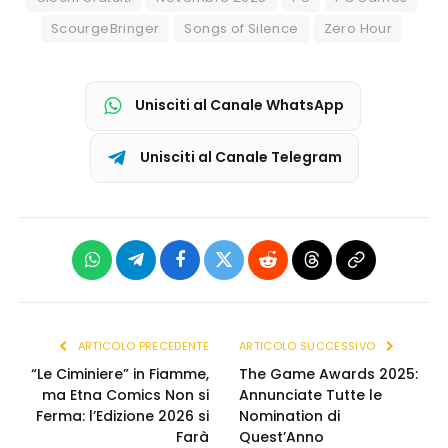
ScourgeBringer
Songs of Silence
Zero Hour
Unisciti al Canale WhatsApp
Unisciti al Canale Telegram
WhatsApp
Telegram
Facebook
X
Reddit
Threads
Copia
(Twitter)
link
ARTICOLO PRECEDENTE
ARTICOLO SUCCESSIVO
“Le Ciminiere” in Fiamme,
The Game Awards 2025:
ma Etna Comics Non si
Annunciate Tutte le
Ferma: l’Edizione 2026 si
Nomination di
Farà
Quest’Anno