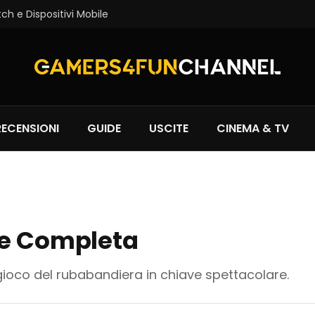
tch e Dispositivi Mobile
RECENSIONI
GUIDE
USCITE
CINEMA & TV
ne Completa
gioco del rubabandiera in chiave spettacolare.