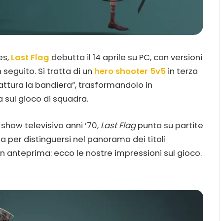
es,
Last Flag
debutta il 14 aprile su PC, con versioni
 seguito. Si tratta di un
hero shooter 5v5
in terza
attura la bandiera”, trasformandolo in
 sul gioco di squadra.
o show televisivo anni ’70,
Last Flag
punta su partite
ta per distinguersi nel panorama dei titoli
n anteprima: ecco le nostre impressioni sul gioco.