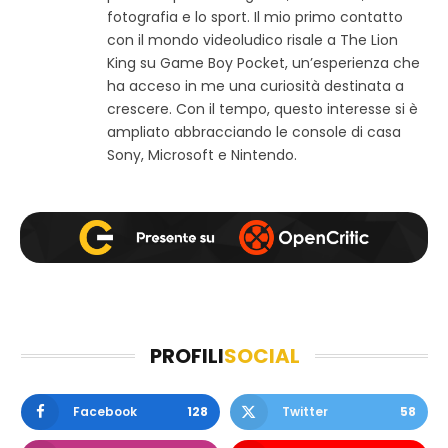
w
b
a
fotografia e lo sport. Il mio primo contatto
e
o
g
con il mondo videoludico risale a The Lion
b
o
r
King su Game Boy Pocket, un’esperienza che
k
a
ha acceso in me una curiosità destinata a
m
crescere. Con il tempo, questo interesse si è
ampliato abbracciando le console di casa
Sony, Microsoft e Nintendo.
PROFILI
SOCIAL
Facebook
128
Twitter
58