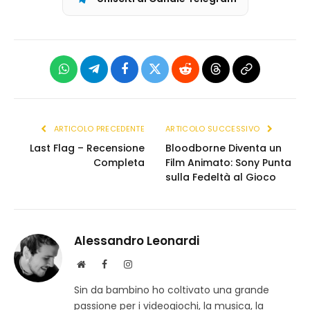
WhatsApp
Telegram
Facebook
X
Reddit
Threads
Copia
(Twitter)
link
ARTICOLO PRECEDENTE
ARTICOLO SUCCESSIVO
Last Flag – Recensione
Bloodborne Diventa un
Completa
Film Animato: Sony Punta
sulla Fedeltà al Gioco
Alessandro Leonardi
S
F
I
i
a
n
Sin da bambino ho coltivato una grande
t
c
s
passione per i videogiochi, la musica, la
o
e
t