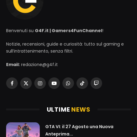
Benvenuti su
G4F.it | Gamers4FunChannel
!
Notizie, recensioni, guide e curiosità: tutto sul gaming e
sull’intrattenimento, senza filtri.
Email:
redazione@g4f.it
Facebook
X
Instagram
YouTube
WhatsApp
TikTok
Twitch
(Twitter)
ULTIME
NEWS
GTA VI: il 27 Agosto una Nuova
Anteprima...