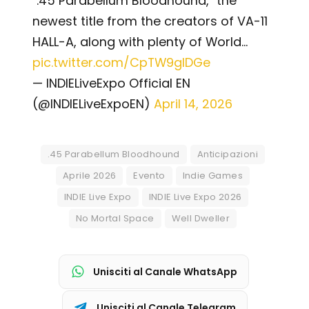
".45 Parabellum Bloodhound," the
newest title from the creators of VA-11
HALL-A, along with plenty of World…
pic.twitter.com/CpTW9gIDGe
— INDIELiveExpo Official EN
(@INDIELiveExpoEN)
April 14, 2026
.45 Parabellum Bloodhound
Anticipazioni
Aprile 2026
Evento
Indie Games
INDIE Live Expo
INDIE Live Expo 2026
No Mortal Space
Well Dweller
Unisciti al Canale WhatsApp
Unisciti al Canale Telegram