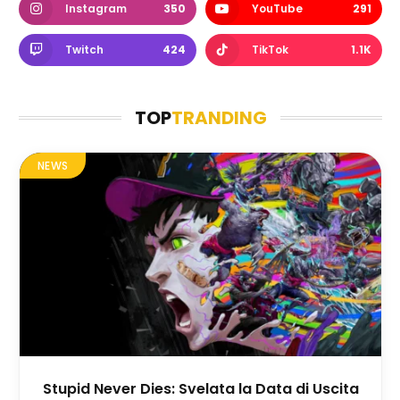
Instagram
350
YouTube
291
Twitch
424
TikTok
1.1K
TOP
TRANDING
NEWS
Stupid Never Dies: Svelata la Data di Uscita