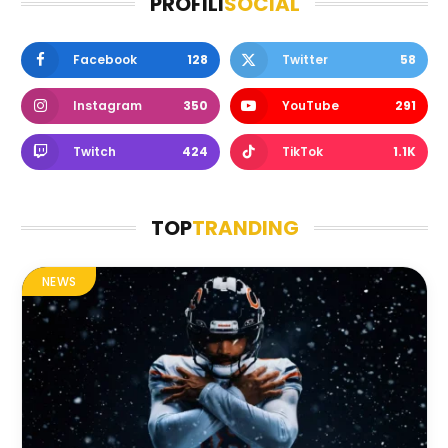
PROFILI
SOCIAL
Facebook
128
Twitter
58
Instagram
350
YouTube
291
Twitch
424
TikTok
1.1K
TOP
TRANDING
NEWS