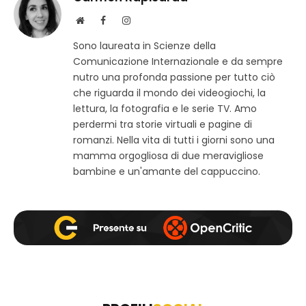
S
F
I
i
a
n
Sono laureata in Scienze della
t
c
s
Comunicazione Internazionale e da sempre
o
e
t
w
b
a
nutro una profonda passione per tutto ciò
e
o
g
che riguarda il mondo dei videogiochi, la
b
o
r
lettura, la fotografia e le serie TV. Amo
k
a
perdermi tra storie virtuali e pagine di
m
romanzi. Nella vita di tutti i giorni sono una
mamma orgogliosa di due meravigliose
bambine e un'amante del cappuccino.