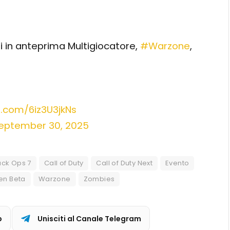
ri in anteprima Multigiocatore,
#Warzone
,
er.com/6iz3U3jkNs
eptember 30, 2025
ack Ops 7
Call of Duty
Call of Duty Next
Evento
en Beta
Warzone
Zombies
p
Unisciti al Canale Telegram