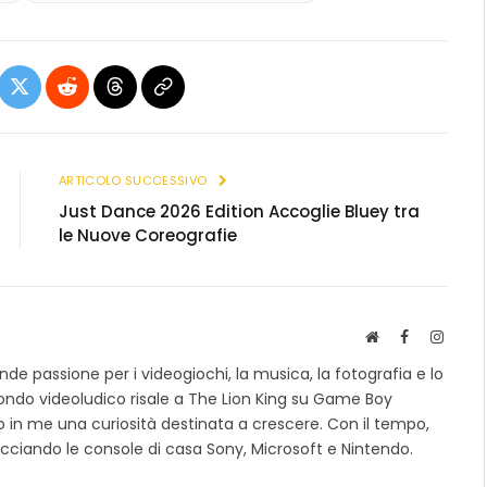
ebook
X
Reddit
Threads
Copia
(Twitter)
link
ARTICOLO SUCCESSIVO
Just Dance 2026 Edition Accoglie Bluey tra
le Nuove Coreografie
S
F
I
i
a
n
e passione per i videogiochi, la musica, la fotografia e lo
t
c
s
mondo videoludico risale a The Lion King su Game Boy
o
e
t
 in me una curiosità destinata a crescere. Con il tempo,
w
b
a
e
o
g
cciando le console di casa Sony, Microsoft e Nintendo.
b
o
r