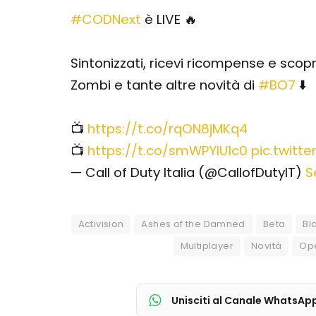
#CODNext
è LIVE 🔥
Sintonizzati, ricevi ricompense e scop
Zombi e tante altre novità di
#BO7
⬇️
📺
https://t.co/rqON8jMKq4
📺
https://t.co/smWPYlU1c0
pic.twitt
— Call of Duty Italia (@CallofDutyIT)
S
Activision
Ashes of the Damned
Beta
Bl
Multiplayer
Novità
Op
Unisciti al Canale WhatsAp