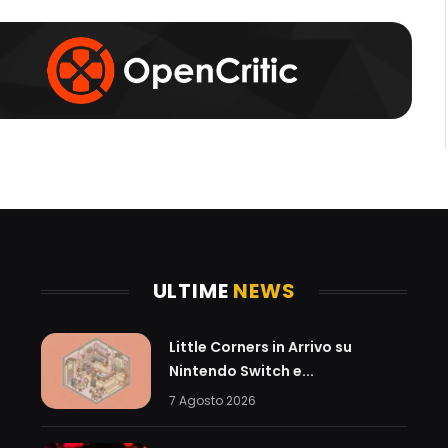
k
a
m
ULTIME
NEWS
Little Corners in Arrivo su
Nintendo Switch e...
7 Agosto 2026