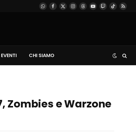
WhatsApp
Facebook
X
Instagram
Threads
YouTube
Twitch
TikTok
RSS
(Twitter)
EVENTI
CHI SIAMO
s 7, Zombies e Warzone