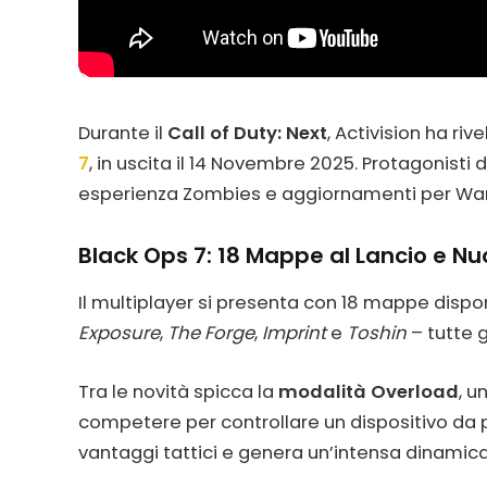
Durante il
Call of Duty: Next
, Activision ha riv
7
, in uscita il 14 Novembre 2025. Protagonisti 
esperienza Zombies e aggiornamenti per Warzon
Black Ops 7: 18 Mappe al Lancio e N
Il multiplayer si presenta con 18 mappe disponib
Exposure
,
The Forge
,
Imprint
e
Toshin
– tutte g
Tra le novità spicca la
modalità Overload
, u
competere per controllare un dispositivo da p
vantaggi tattici e genera un’intensa dinamica 