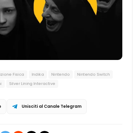
izione Fisica
Indika
Nintendo
Nintendo Switch
i
Silver Lining Interactive
p
Unisciti al Canale Telegram