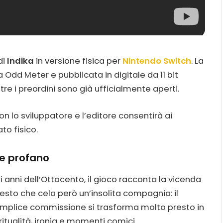
di
Indika
in versione fisica per
Nintendo Switch
. La
 Odd Meter e pubblicata in digitale da 11 bit
re i preordini sono già ufficialmente aperti.
con lo sviluppatore e l’editore consentirà ai
to fisico.
 e profano
 anni dell’Ottocento, il gioco racconta la vicenda
esto che cela però un’insolita compagnia: il
emplice commissione si trasforma molto presto in
ritualità, ironia e momenti comici.