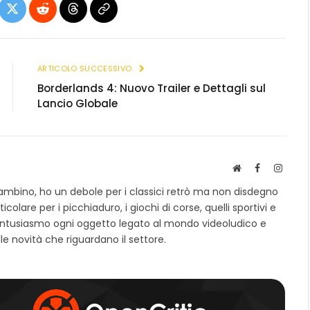
ebook
X
Reddit
Threads
Copia
(Twitter)
link
ARTICOLO SUCCESSIVO
Borderlands 4: Nuovo Trailer e Dettagli sul
Lancio Globale
S
F
I
i
a
n
ambino, ho un debole per i classici retrò ma non disdegno
t
c
s
colare per i picchiaduro, i giochi di corse, quelli sportivi e
o
e
t
entusiasmo ogni oggetto legato al mondo videoludico e
w
b
a
e
o
g
e novità che riguardano il settore.
b
o
r
k
a
m