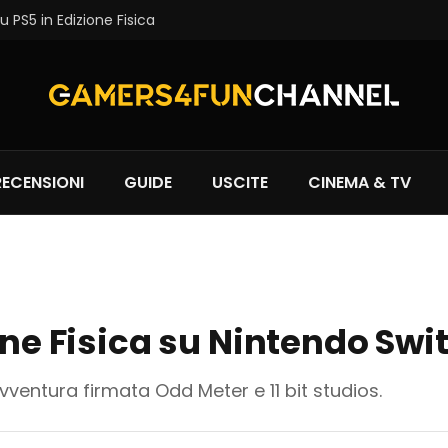
 PS5 in Edizione Fisica
RECENSIONI
GUIDE
USCITE
CINEMA & TV
one Fisica su Nintendo Swit
’avventura firmata Odd Meter e 11 bit studios.