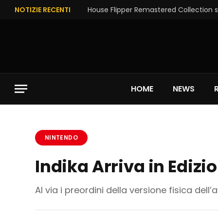
NOTIZIE RECENTI
House Flipper Remastered Collection su
HOME
NEWS
NINTENDO
Indika Arriva in Edizi
Al via i preordini della versione fisica dell