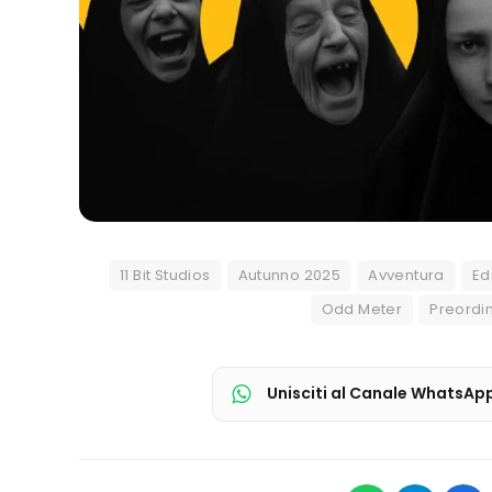
11 Bit Studios
Autunno 2025
Avventura
Ed
Odd Meter
Preordin
Unisciti al Canale WhatsAp