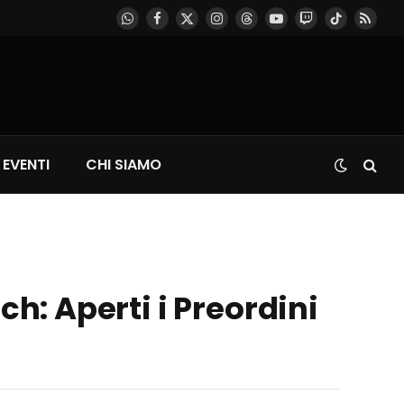
WhatsApp
Facebook
X
Instagram
Threads
YouTube
Twitch
TikTok
RSS
(Twitter)
EVENTI
CHI SIAMO
ch: Aperti i Preordini