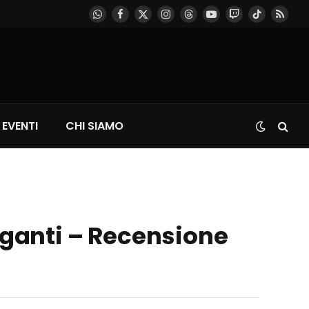
WhatsApp
Facebook
X
Instagram
Threads
YouTube
Twitch
TikTok
RSS
(Twitter)
EVENTI
CHI SIAMO
Giganti – Recensione