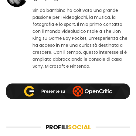
i
a
n
Sin da bambino ho coltivato una grande
t
c
s
passione per i videogiochi, la musica, la
o
e
t
w
b
a
fotografia e lo sport. Il mio primo contatto
e
o
g
con il mondo videoludico risale a The Lion
b
o
r
King su Game Boy Pocket, un’esperienza che
k
a
ha acceso in me una curiosità destinata a
m
crescere. Con il tempo, questo interesse si è
ampliato abbracciando le console di casa
Sony, Microsoft e Nintendo.
PROFILI
SOCIAL