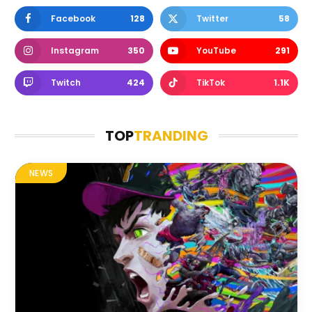
Facebook
128
Twitter
58
Instagram
350
YouTube
291
Twitch
424
TikTok
1.1K
TOP
TRANDING
NEWS