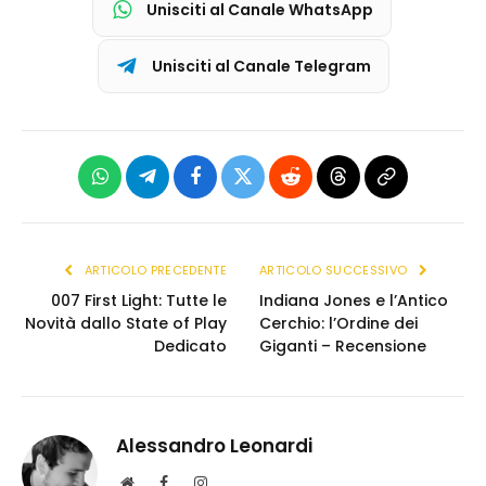
Unisciti al Canale WhatsApp
Unisciti al Canale Telegram
WhatsApp
Telegram
Facebook
X
Reddit
Threads
Copia
(Twitter)
link
ARTICOLO PRECEDENTE
ARTICOLO SUCCESSIVO
007 First Light: Tutte le
Indiana Jones e l’Antico
Novità dallo State of Play
Cerchio: l’Ordine dei
Dedicato
Giganti – Recensione
Alessandro Leonardi
S
F
I