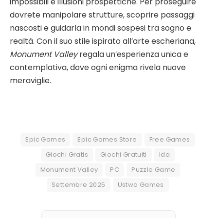
impossibili e illusioni prospettiche. Per proseguire
dovrete manipolare strutture, scoprire passaggi
nascosti e guidarla in mondi sospesi tra sogno e
realtà. Con il suo stile ispirato all’arte escheriana,
Monument Valley
regala un’esperienza unica e
contemplativa, dove ogni enigma rivela nuove
meraviglie.
Epic Games
Epic Games Store
Free Games
Giochi Gratis
Giochi Gratuiti
Ida
Monument Valley
PC
Puzzle Game
Settembre 2025
Ustwo Games