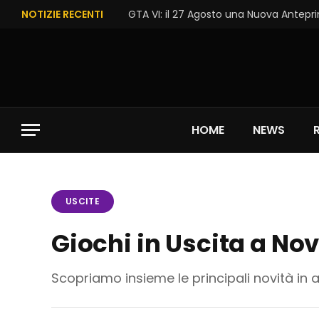
NOTIZIE RECENTI
GTA VI: il 27 Agosto una Nuova Antepri
HOME
NEWS
USCITE
Giochi in Uscita a No
Scopriamo insieme le principali novità in