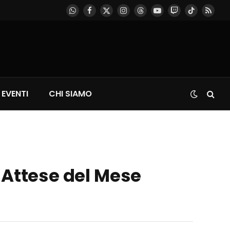
WhatsApp
Facebook
X
Instagram
Threads
YouTube
Twitch
TikTok
RSS
(Twitter)
EVENTI
CHI SIAMO
 Attese del Mese