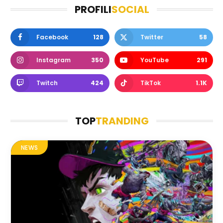
PROFILI
SOCIAL
Facebook
128
Twitter
58
Instagram
350
YouTube
291
Twitch
424
TikTok
1.1K
TOP
TRANDING
NEWS