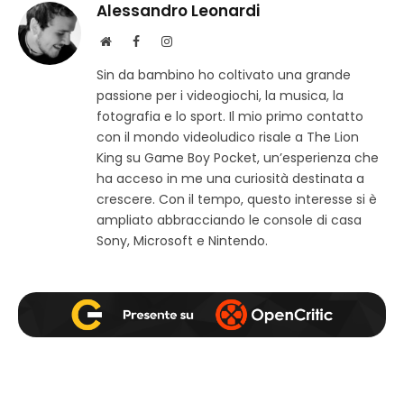
Alessandro Leonardi
S
F
I
i
a
n
Sin da bambino ho coltivato una grande
t
c
s
passione per i videogiochi, la musica, la
o
e
t
w
b
a
fotografia e lo sport. Il mio primo contatto
e
o
g
con il mondo videoludico risale a The Lion
b
o
r
King su Game Boy Pocket, un’esperienza che
k
a
ha acceso in me una curiosità destinata a
m
crescere. Con il tempo, questo interesse si è
ampliato abbracciando le console di casa
Sony, Microsoft e Nintendo.