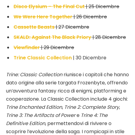
Disco Elysium – The Final Cut
| 25 Dicembre
We Were Here Together
| 26 Dicembre
Cassette Beasts
| 27 Dicembre
SKALD: Against The Black Priory
| 28 Dicembre
Viewfinder
| 29 Dicembre
Trine Classic Collection
| 30 Dicembre
Trine: Classic Collection
riunisce i capitoli che hanno
dato origine alla serie targata Frozenbyte, offrendo
un’avventura fantasy ricca di enigmi, platforming e
cooperazione. La Classic Collection include 4 giochi:
Trine Enchanted Edition
,
Trine 2: Complete Story
,
Trine 3: The Artifacts of Power
e
Trine 4: The
Definitive Edition
, permettendovi di rivivere o
scoprire l’evoluzione della saga. I rompicapi in stile