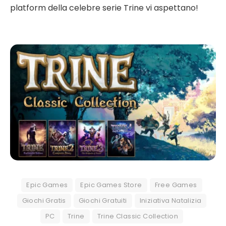
platform della celebre serie Trine vi aspettano!
Epic Games
Epic Games Store
Free Games
Giochi Gratis
Giochi Gratuiti
Iniziativa Natalizia
PC
Trine
Trine Classic Collection