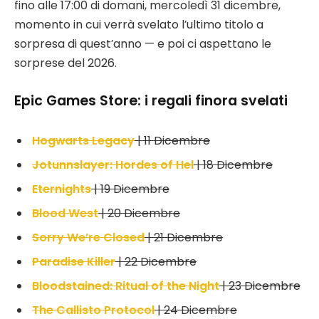
fino alle 17:00 di domani, mercoledì 31 dicembre,
momento in cui verrà svelato l’ultimo titolo a
sorpresa di quest’anno — e poi ci aspettano le
sorprese del 2026.
Epic Games Store: i regali finora svelati
Hogwarts Legacy
| 11 Dicembre
Jotunnslayer: Hordes of Hel
| 18 Dicembre
Eternights
| 19 Dicembre
Blood West
| 20 Dicembre
Sorry We’re Closed
| 21 Dicembre
Paradise Killer
| 22 Dicembre
Bloodstained: Ritual of the Night
| 23 Dicembre
The Callisto Protocol
| 24 Dicembre