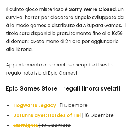
Il quinto gioco misterioso è
Sorry We’re Closed
, un
survival horror per giocatore singolo sviluppato da
à la mode games e distribuito da Akupara Games. Il
titolo sarà disponibile gratuitamente fino alle 16:59
di domani: avete meno di 24 ore per aggiungerlo
alla libreria.
Appuntamento a domani per scoprire il sesto
regalo natalizio di Epic Games!
Epic Games Store: i regali finora svelati
Hogwarts Legacy
| 11 Dicembre
Jotunnslayer: Hordes of Hel
| 18 Dicembre
Eternights
| 19 Dicembre