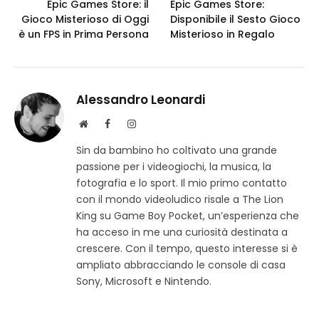
Epic Games Store: il
Epic Games Store:
Gioco Misterioso di Oggi
Disponibile il Sesto Gioco
è un FPS in Prima Persona
Misterioso in Regalo
Alessandro Leonardi
S
F
I
i
a
n
Sin da bambino ho coltivato una grande
t
c
s
passione per i videogiochi, la musica, la
o
e
t
w
b
a
fotografia e lo sport. Il mio primo contatto
e
o
g
con il mondo videoludico risale a The Lion
b
o
r
King su Game Boy Pocket, un’esperienza che
k
a
ha acceso in me una curiosità destinata a
m
crescere. Con il tempo, questo interesse si è
ampliato abbracciando le console di casa
Sony, Microsoft e Nintendo.