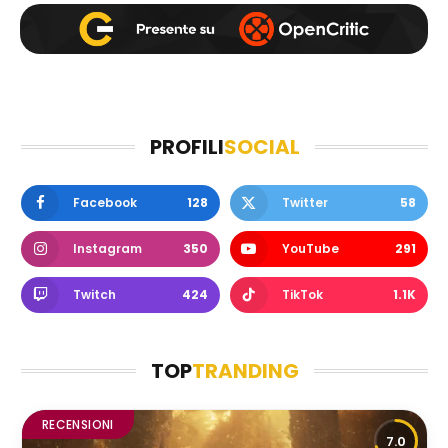
PROFILI
SOCIAL
Facebook
128
Twitter
58
Instagram
350
YouTube
291
Twitch
424
TikTok
1.1K
TOP
TRANDING
RECENSIONI
7.0