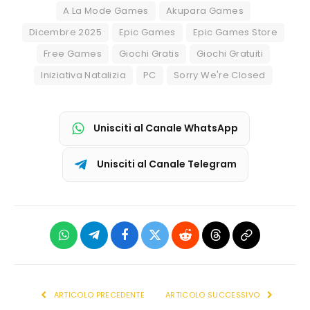
A La Mode Games
Akupara Games
Dicembre 2025
Epic Games
Epic Games Store
Free Games
Giochi Gratis
Giochi Gratuiti
Iniziativa Natalizia
PC
Sorry We're Closed
Unisciti al Canale WhatsApp
Unisciti al Canale Telegram
WhatsApp
Telegram
Facebook
X
Reddit
Threads
Copia
(Twitter)
link
ARTICOLO PRECEDENTE
ARTICOLO SUCCESSIVO