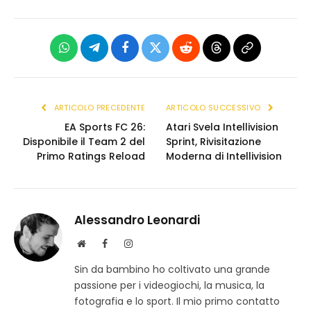
WhatsApp
Telegram
Facebook
X
Reddit
Threads
Copia
(Twitter)
link
ARTICOLO PRECEDENTE
ARTICOLO SUCCESSIVO
EA Sports FC 26:
Atari Svela Intellivision
Disponibile il Team 2 del
Sprint, Rivisitazione
Primo Ratings Reload
Moderna di Intellivision
Alessandro Leonardi
S
F
I
i
a
n
Sin da bambino ho coltivato una grande
t
c
s
passione per i videogiochi, la musica, la
o
e
t
w
b
a
fotografia e lo sport. Il mio primo contatto