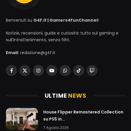
Benvenuti su
G4F.it | Gamers4FunChannel
!
Notizie, recensioni, guide e curiosità: tutto sul gaming e
sull’intrattenimento, senza filtri.
Email:
redazione@g4f.it
Facebook
X
Instagram
YouTube
WhatsApp
TikTok
Twitch
(Twitter)
ULTIME
NEWS
House Flipper Remastered Collection
su PS5 in...
7 Agosto 2026