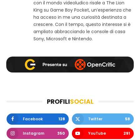
e
o
g
con il mondo videoludico risale a The Lion
b
o
r
King su Game Boy Pocket, un’esperienza che
k
a
ha acceso in me una curiosità destinata a
m
crescere. Con il tempo, questo interesse si è
ampliato abbracciando le console di casa
Sony, Microsoft e Nintendo.
PROFILI
SOCIAL
Facebook
128
Twitter
58
Instagram
350
YouTube
291