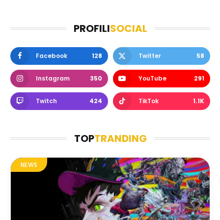
PROFILI
SOCIAL
Facebook
128
Twitter
58
Instagram
350
YouTube
291
Twitch
424
TikTok
1.1K
TOP
TRANDING
NEWS