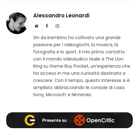
Alessandro Leonardi
S
F
I
i
a
n
Sin da bambino ho coltivato una grande
t
c
s
passione per i videogiochi, la musica, la
o
e
t
w
b
a
fotografia e lo sport. Il mio primo contatto
e
o
g
con il mondo videoludico risale a The Lion
b
o
r
King su Game Boy Pocket, un’esperienza che
k
a
ha acceso in me una curiosità destinata a
m
crescere. Con il tempo, questo interesse si è
ampliato abbracciando le console di casa
Sony, Microsoft e Nintendo.