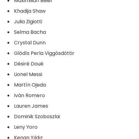
Maximilian Beier
Khadija Shaw
Julia Zigiotti
Selma Bacha
Crystal Dunn
Glódís Perla Viggósdóttir
Désiré Doué
Lionel Messi
Martín Ojeda
Iván Romero
Lauren James
Dominik Szoboszlai
Leny Yoro
Kenan Yıldız