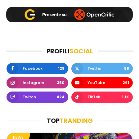
PROFILI
SOCIAL
Facebook
128
Twitter
58
Instagram
350
YouTube
291
Twitch
424
TikTok
1.1K
TOP
TRANDING
NEWS