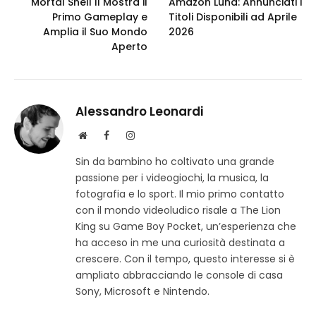
Mortal Shell II Mostra il
Amazon Luna: Annunciati i
Primo Gameplay e
Titoli Disponibili ad Aprile
Amplia il Suo Mondo
2026
Aperto
Alessandro Leonardi
S
F
I
i
a
n
Sin da bambino ho coltivato una grande
t
c
s
passione per i videogiochi, la musica, la
o
e
t
w
b
a
fotografia e lo sport. Il mio primo contatto
e
o
g
con il mondo videoludico risale a The Lion
b
o
r
King su Game Boy Pocket, un’esperienza che
k
a
ha acceso in me una curiosità destinata a
m
crescere. Con il tempo, questo interesse si è
ampliato abbracciando le console di casa
Sony, Microsoft e Nintendo.