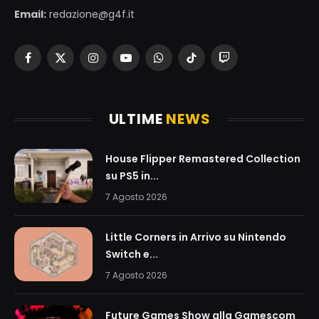
Email:
redazione@g4f.it
Facebook
X
Instagram
YouTube
WhatsApp
TikTok
Twitch
(Twitter)
ULTIME
NEWS
House Flipper Remastered Collection
su PS5 in...
7 Agosto 2026
Little Corners in Arrivo su Nintendo
Switch e...
7 Agosto 2026
Future Games Show alla Gamescom