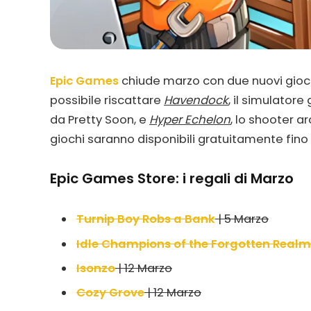
Epic Games
chiude marzo con due nuovi giochi 
possibile riscattare
Havendock
, il simulatore
da Pretty Soon, e
Hyper Echelon
, lo shooter 
giochi saranno disponibili gratuitamente fino a
Epic Games Store: i regali di Marzo
Turnip Boy Robs a Bank
| 5 Marzo
Idle Champions of the Forgotten Realm
Isonzo
| 12 Marzo
Cozy Grove
| 12 Marzo