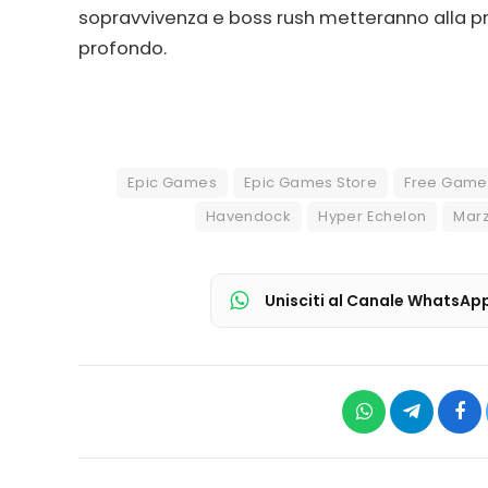
sopravvivenza e boss rush metteranno alla prov
profondo.
Epic Games
Epic Games Store
Free Game
Havendock
Hyper Echelon
Mar
Unisciti al Canale WhatsAp
WhatsApp
Telegram
Fac