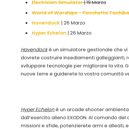
Electrician Simulator
| 19 Marzo
World of Warships – Pacchetto Tachib
Havendock
| 26 Marzo
Hyper Echelon
| 26 Marzo
Havendock
è un simulatore gestionale che vi 
dovrete costruire insediamenti galleggianti, r
sviluppare tecnologie per migliorare la vita. 
nuove terre e guiderete la vostra comunità v
Hyper Echelon
è un arcade shooter ambientat
dall’esercito alieno EXODON. Al comando del c
missioni e sfide, potenzierete armi e alleati, e