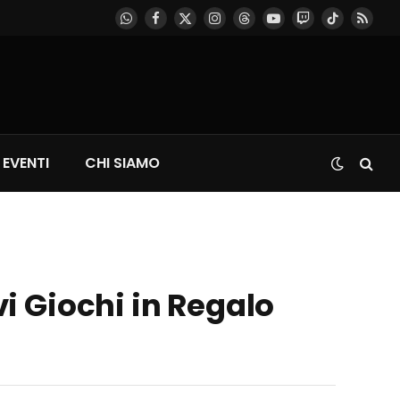
WhatsApp
Facebook
X
Instagram
Threads
YouTube
Twitch
TikTok
RSS
(Twitter)
EVENTI
CHI SIAMO
i Giochi in Regalo