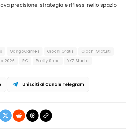
a precisione, strategia e riflessi nello spazio
s
GangoGames
Giochi Gratis
Giochi Gratuiti
zo 2026
PC
Pretty Soon
YYZ Studio
p
Unisciti al Canale Telegram
ebook
X
Reddit
Threads
Copia
(Twitter)
link