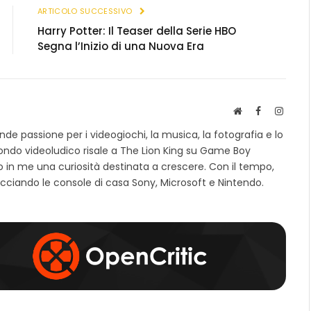
ARTICOLO SUCCESSIVO
Harry Potter: Il Teaser della Serie HBO
Segna l’Inizio di una Nuova Era
S
F
I
i
a
n
e passione per i videogiochi, la musica, la fotografia e lo
t
c
s
mondo videoludico risale a The Lion King su Game Boy
o
e
t
 in me una curiosità destinata a crescere. Con il tempo,
w
b
a
e
o
g
cciando le console di casa Sony, Microsoft e Nintendo.
b
o
r
k
a
m