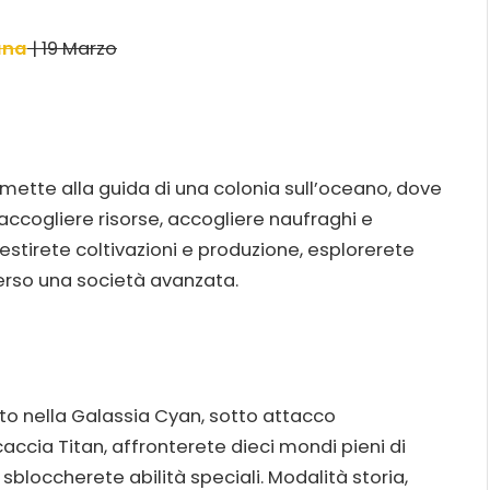
ana
| 19 Marzo
mette alla guida di una colonia sull’oceano, dove
accogliere risorse, accogliere naufraghi e
Gestirete coltivazioni e produzione, esplorerete
erso una società avanzata.
o nella Galassia Cyan, sotto attacco
accia Titan, affronterete dieci mondi pieni di
 sbloccherete abilità speciali. Modalità storia,