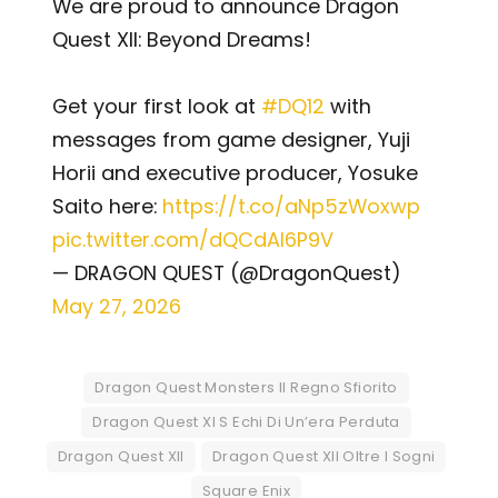
We are proud to announce Dragon
Quest XII: Beyond Dreams!
Get your first look at
#DQ12
with
messages from game designer, Yuji
Horii and executive producer, Yosuke
Saito here:
https://t.co/aNp5zWoxwp
pic.twitter.com/dQCdAI6P9V
— DRAGON QUEST (@DragonQuest)
May 27, 2026
Dragon Quest Monsters Il Regno Sfiorito
Dragon Quest XI S Echi Di Un’era Perduta
Dragon Quest XII
Dragon Quest XII Oltre I Sogni
Square Enix