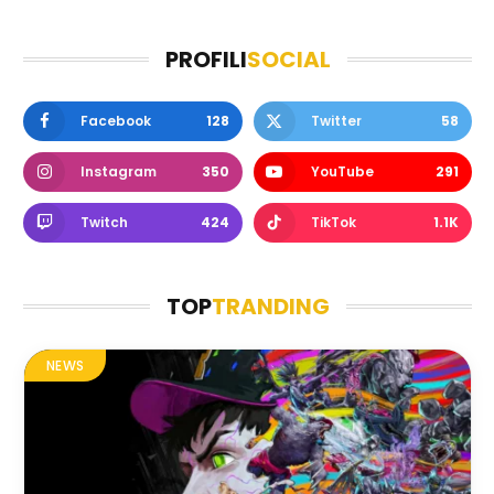
PROFILI
SOCIAL
Facebook
128
Twitter
58
Instagram
350
YouTube
291
Twitch
424
TikTok
1.1K
TOP
TRANDING
NEWS