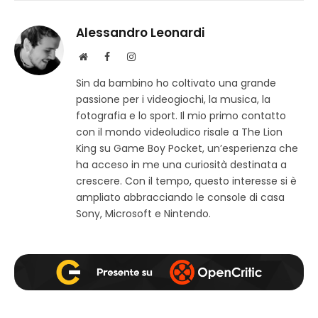
Alessandro Leonardi
S
F
I
i
a
n
Sin da bambino ho coltivato una grande
t
c
s
passione per i videogiochi, la musica, la
o
e
t
w
b
a
fotografia e lo sport. Il mio primo contatto
e
o
g
con il mondo videoludico risale a The Lion
b
o
r
King su Game Boy Pocket, un’esperienza che
k
a
ha acceso in me una curiosità destinata a
m
crescere. Con il tempo, questo interesse si è
ampliato abbracciando le console di casa
Sony, Microsoft e Nintendo.