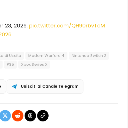
r 23, 2026.
pic.twitter.com/QH90rbvToM
 2026
ta di Uscita
Modern Warfare 4
Nintendo Switch 2
PS5
Xbox Series X
p
Unisciti al Canale Telegram
ebook
X
Reddit
Threads
Copia