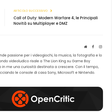
(Twitter)
link
ARTICOLO SUCCESSIVO
Call of Duty: Modern Warfare 4, le Principali
Novità su Multiplayer e DMZ
S
F
I
i
a
n
e passione per i videogiochi, la musica, la fotografia e lo
t
c
s
mondo videoludico risale a The Lion King su Game Boy
o
e
t
 in me una curiosità destinata a crescere. Con il tempo,
w
b
a
e
o
g
cciando le console di casa Sony, Microsoft e Nintendo.
b
o
r
k
a
m