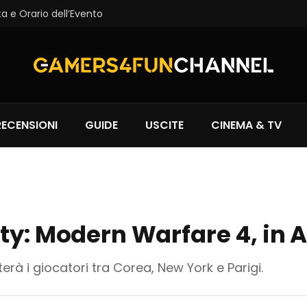
a e Orario dell’Evento
RECENSIONI
GUIDE
USCITE
CINEMA & TV
ty: Modern Warfare 4, in A
rterà i giocatori tra Corea, New York e Parigi.