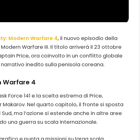
uty: Modern Warfare 4
, il nuovo episodio della
dern Warfare III. Il titolo arriverà il 23 ottobre
ain Price, ora coinvolto in un conflitto globale
 narrativo inedito sulla penisola coreana.
rn Warfare 4
ask Force 141 e la scelta estrema di Price,
Makarov. Nel quarto capitolo, il fronte si sposta
l Sud, ma l’azione si estende anche in altre aree
o una guerra su scala internazionale.
fico e punta a missioni su larga scala,