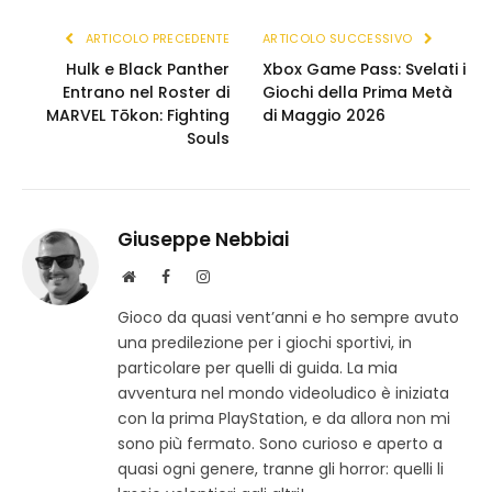
ARTICOLO PRECEDENTE
ARTICOLO SUCCESSIVO
Hulk e Black Panther
Xbox Game Pass: Svelati i
Entrano nel Roster di
Giochi della Prima Metà
MARVEL Tōkon: Fighting
di Maggio 2026
Souls
Giuseppe Nebbiai
S
F
I
i
a
n
Gioco da quasi vent’anni e ho sempre avuto
t
c
s
una predilezione per i giochi sportivi, in
o
e
t
w
b
a
particolare per quelli di guida. La mia
e
o
g
avventura nel mondo videoludico è iniziata
b
o
r
con la prima PlayStation, e da allora non mi
k
a
sono più fermato. Sono curioso e aperto a
m
quasi ogni genere, tranne gli horror: quelli li