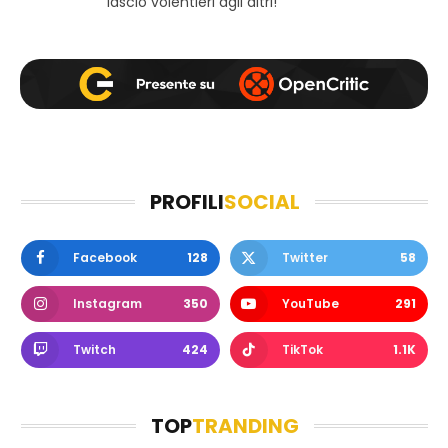
lascio volentieri agli altri!
PROFILI
SOCIAL
Facebook
128
Twitter
58
Instagram
350
YouTube
291
Twitch
424
TikTok
1.1K
TOP
TRANDING