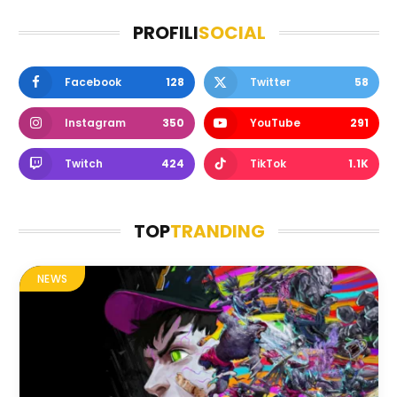
PROFILI
SOCIAL
Facebook
128
Twitter
58
Instagram
350
YouTube
291
Twitch
424
TikTok
1.1K
TOP
TRANDING
NEWS