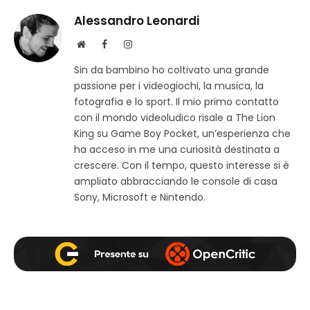
Alessandro Leonardi
S
F
I
i
a
n
Sin da bambino ho coltivato una grande
t
c
s
passione per i videogiochi, la musica, la
o
e
t
w
b
a
fotografia e lo sport. Il mio primo contatto
e
o
g
con il mondo videoludico risale a The Lion
b
o
r
King su Game Boy Pocket, un’esperienza che
k
a
ha acceso in me una curiosità destinata a
m
crescere. Con il tempo, questo interesse si è
ampliato abbracciando le console di casa
Sony, Microsoft e Nintendo.