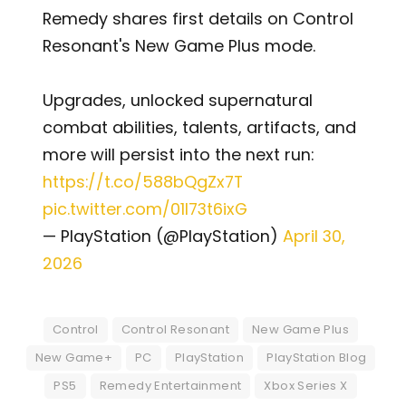
Remedy shares first details on Control
Resonant's New Game Plus mode.
Upgrades, unlocked supernatural
combat abilities, talents, artifacts, and
more will persist into the next run:
https://t.co/588bQgZx7T
pic.twitter.com/01l73t6ixG
— PlayStation (@PlayStation)
April 30,
2026
Control
Control Resonant
New Game Plus
New Game+
PC
PlayStation
PlayStation Blog
PS5
Remedy Entertainment
Xbox Series X