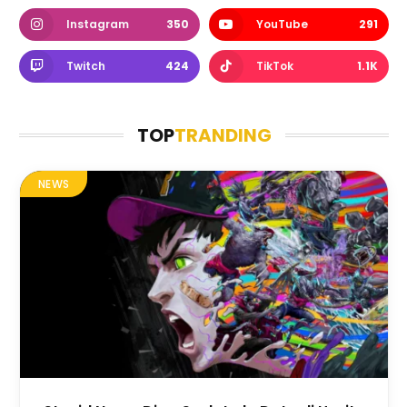
Instagram
350
YouTube
291
Twitch
424
TikTok
1.1K
TOP
TRANDING
NEWS