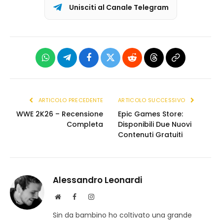
Unisciti al Canale Telegram
WhatsApp
Telegram
Facebook
X
Reddit
Threads
Copia
(Twitter)
link
ARTICOLO PRECEDENTE
ARTICOLO SUCCESSIVO
WWE 2K26 – Recensione
Epic Games Store:
Completa
Disponibili Due Nuovi
Contenuti Gratuiti
Alessandro Leonardi
S
F
I
i
a
n
Sin da bambino ho coltivato una grande
t
c
s