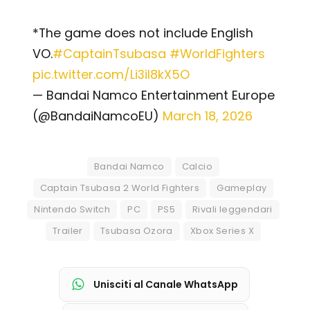
*The game does not include English
VO.
#CaptainTsubasa
#WorldFighters
pic.twitter.com/Li3iI8kX5O
— Bandai Namco Entertainment Europe
(@BandaiNamcoEU)
March 18, 2026
Bandai Namco
Calcio
Captain Tsubasa 2 World Fighters
Gameplay
Nintendo Switch
PC
PS5
Rivali leggendari
Trailer
Tsubasa Ozora
Xbox Series X
Unisciti al Canale WhatsApp