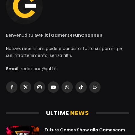
Benvenuti su
G4F.it | Gamers4FunChannel
!
Notizie, recensioni, guide e curiosità: tutto sul gaming e
sull’intrattenimento, senza filtri.
Email:
redazione@g4f.it
Facebook
X
Instagram
YouTube
WhatsApp
TikTok
Twitch
(Twitter)
ULTIME
NEWS
Future Games Show alla Gamescom