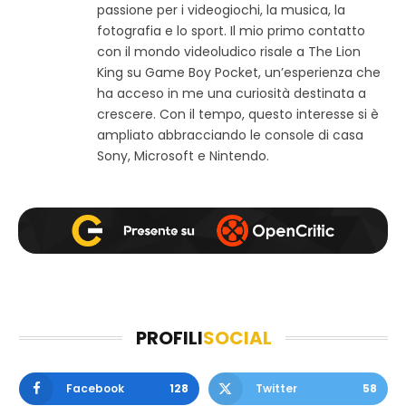
passione per i videogiochi, la musica, la
o
e
t
w
b
a
fotografia e lo sport. Il mio primo contatto
e
o
g
con il mondo videoludico risale a The Lion
b
o
r
King su Game Boy Pocket, un’esperienza che
k
a
ha acceso in me una curiosità destinata a
m
crescere. Con il tempo, questo interesse si è
ampliato abbracciando le console di casa
Sony, Microsoft e Nintendo.
PROFILI
SOCIAL
Facebook
128
Twitter
58