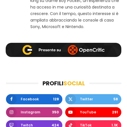
King su Game Boy Pocket, un’esperienza che
k
a
ha acceso in me una curiosità destinata a
m
crescere. Con il tempo, questo interesse si è
ampliato abbracciando le console di casa
Sony, Microsoft e Nintendo.
PROFILI
SOCIAL
Facebook
128
Twitter
58
Instagram
350
YouTube
291
Twitch
424
TikTok
1.1K