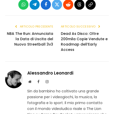
WhatsApp
Telegram
Facebook
X
Reddit
Threads
Copia
(Twitter)
link
ARTICOLO PRECEDENTE
ARTICOLO SUCCESSIVO
NBA The Run: Annunciata
Dead As Disco: Oltre
la Data di Uscita del
200mila Copie Vendute e
Nuovo Streetball 3v3
Roadmap dell’Early
Access
Alessandro Leonardi
S
F
I
i
a
n
Sin da bambino ho coltivato una grande
t
c
s
passione per i videogiochi, la musica, la
o
e
t
w
b
a
fotografia e lo sport. Il mio primo contatto
e
o
g
con il mondo videoludico risale a The Lion
b
o
r