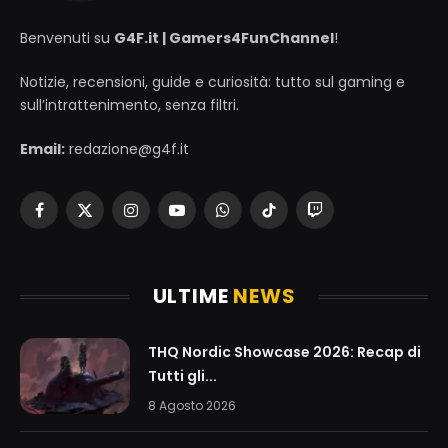
Benvenuti su
G4F.it | Gamers4FunChannel
!
Notizie, recensioni, guide e curiosità: tutto sul gaming e
sull’intrattenimento, senza filtri.
Email:
redazione@g4f.it
Facebook
X
Instagram
YouTube
WhatsApp
TikTok
Twitch
(Twitter)
ULTIME
NEWS
THQ Nordic Showcase 2026: Recap di
Tutti gli...
8 Agosto 2026