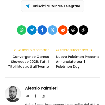
Unisciti al Canale Telegram
WhatsApp
Telegram
Facebook
X
Reddit
Threads
Copia
(Twitter)
link
ARTICOLO PRECEDENTE
ARTICOLO SUCCESSIVO
Convergence Games
Nuovo Pokémon Presents
Showcase 2026: Tutti i
Annunciato per il
Titoli Mostrati all’Evento
Pokémon Day
Alessio Palmieri
S
F
I
i
a
n
Già a 3 anni impugnavo il controller del NES, e