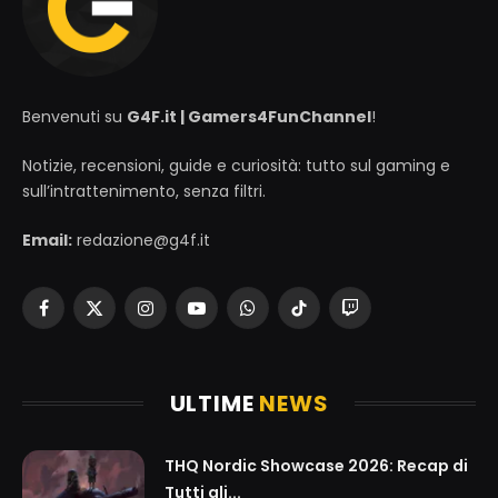
Benvenuti su
G4F.it | Gamers4FunChannel
!
Notizie, recensioni, guide e curiosità: tutto sul gaming e
sull’intrattenimento, senza filtri.
Email:
redazione@g4f.it
Facebook
X
Instagram
YouTube
WhatsApp
TikTok
Twitch
(Twitter)
ULTIME
NEWS
THQ Nordic Showcase 2026: Recap di
Tutti gli...