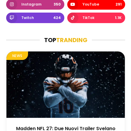
Instagram
350
YouTube
291
Twitch
424
TikTok
1.1K
TOP
TRANDING
NEWS
Madden NFL 27: Due Nuovi Trailer Svelano