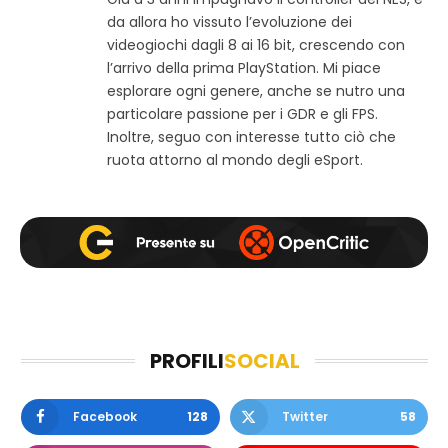
t
c
s
da allora ho vissuto l’evoluzione dei
o
e
t
w
b
a
videogiochi dagli 8 ai 16 bit, crescendo con
e
o
g
l’arrivo della prima PlayStation. Mi piace
b
o
r
esplorare ogni genere, anche se nutro una
k
a
particolare passione per i GDR e gli FPS.
m
Inoltre, seguo con interesse tutto ciò che
ruota attorno al mondo degli eSport.
PROFILI
SOCIAL
Facebook
128
Twitter
58