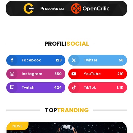
PROFILI
SOCIAL
Facebook
128
Twitter
58
Instagram
350
YouTube
291
Twitch
424
TikTok
1.1K
TOP
TRANDING
NEWS