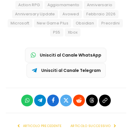
Action RPG
Aggiornamento
Anniversario
Anniversary Update
Avowed
Febbraio 2026
Microsoft
New Game Plus
Obsidian
Preordini
PS5
Xbox
Unisciti al Canale WhatsApp
Unisciti al Canale Telegram
WhatsApp
Telegram
Facebook
X
Reddit
Threads
Copia
(Twitter)
link
ARTICOLO PRECEDENTE
ARTICOLO SUCCESSIVO