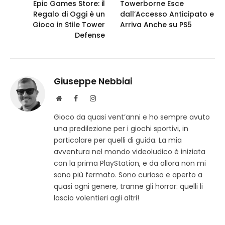
Epic Games Store: il
Towerborne Esce
Regalo di Oggi è un
dall’Accesso Anticipato e
Gioco in Stile Tower
Arriva Anche su PS5
Defense
Giuseppe Nebbiai
S
F
I
i
a
n
Gioco da quasi vent’anni e ho sempre avuto
t
c
s
una predilezione per i giochi sportivi, in
o
e
t
w
b
a
particolare per quelli di guida. La mia
e
o
g
avventura nel mondo videoludico è iniziata
b
o
r
con la prima PlayStation, e da allora non mi
k
a
sono più fermato. Sono curioso e aperto a
m
quasi ogni genere, tranne gli horror: quelli li
lascio volentieri agli altri!