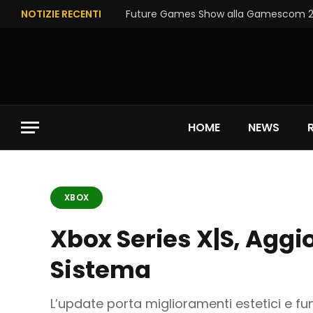
NOTIZIE RECENTI
Future Games Show alla Gamescom 202
HOME
NEWS
XBOX
Xbox Series X|S, Aggio
Sistema
L’update porta miglioramenti estetici e funz