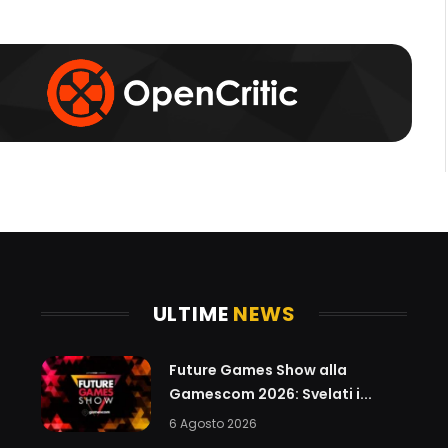
b
o
r
k
a
m
ULTIME
NEWS
Future Games Show alla
Gamescom 2026: Svelati i...
6 Agosto 2026