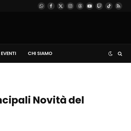
WhatsApp
Facebook
X
Instagram
Threads
YouTube
Twitch
TikTok
RSS
(Twitter)
EVENTI
CHI SIAMO
ncipali Novità del