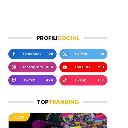
PROFILI
SOCIAL
Facebook
128
Twitter
58
Instagram
350
YouTube
291
Twitch
424
TikTok
1.1K
TOP
TRANDING
NEWS