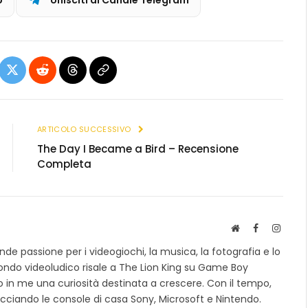
ebook
X
Reddit
Threads
Copia
(Twitter)
link
ARTICOLO SUCCESSIVO
The Day I Became a Bird – Recensione
Completa
S
F
I
i
a
n
e passione per i videogiochi, la musica, la fotografia e lo
t
c
s
mondo videoludico risale a The Lion King su Game Boy
o
e
t
 in me una curiosità destinata a crescere. Con il tempo,
w
b
a
e
o
g
cciando le console di casa Sony, Microsoft e Nintendo.