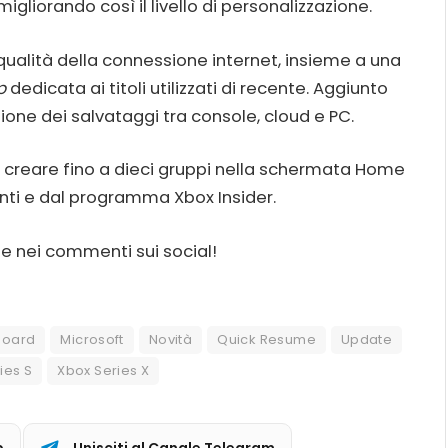
, migliorando così il livello di personalizzazione.
 qualità della connessione internet, insieme a una
p
dedicata ai titoli utilizzati di recente. Aggiunto
ione dei salvataggi tra console, cloud e PC.
 creare fino a dieci gruppi nella schermata Home
enti e dal programma Xbox Insider.
e nei commenti sui social!
board
Microsoft
Novità
Quick Resume
Update
ies S
Xbox Series X
p
Unisciti al Canale Telegram