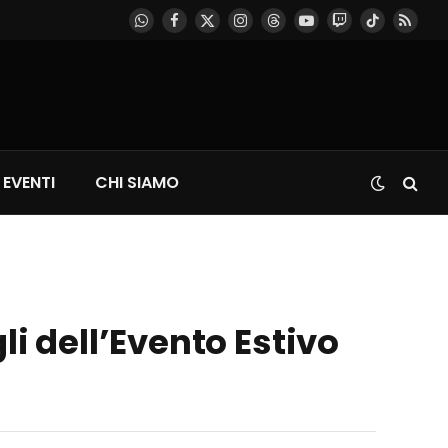
WhatsApp
Facebook
X
Instagram
Threads
YouTube
Twitch
TikTok
RSS
(Twitter)
EVENTI
CHI SIAMO
 dell’Evento Estivo