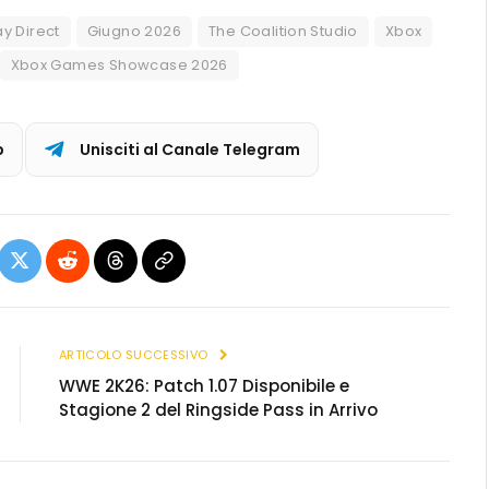
y Direct
Giugno 2026
The Coalition Studio
Xbox
Xbox Games Showcase 2026
p
Unisciti al Canale Telegram
ebook
X
Reddit
Threads
Copia
(Twitter)
link
ARTICOLO SUCCESSIVO
WWE 2K26: Patch 1.07 Disponibile e
Stagione 2 del Ringside Pass in Arrivo