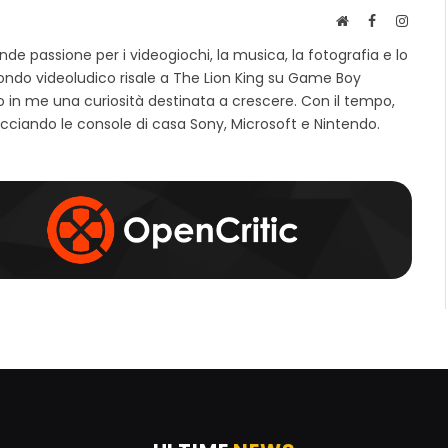
S
F
I
i
a
n
e passione per i videogiochi, la musica, la fotografia e lo
t
c
s
mondo videoludico risale a The Lion King su Game Boy
o
e
t
 in me una curiosità destinata a crescere. Con il tempo,
w
b
a
e
o
g
cciando le console di casa Sony, Microsoft e Nintendo.
b
o
r
k
a
m