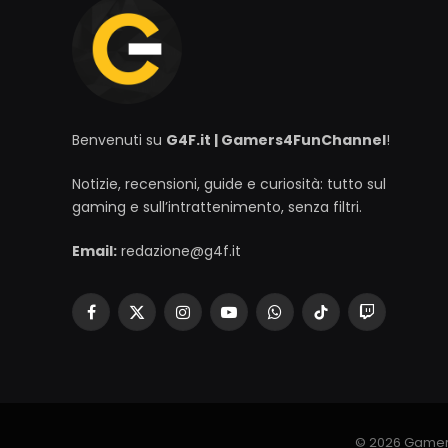
Benvenuti su
G4F.it | Gamers4FunChannel
!
Notizie, recensioni, guide e curiosità: tutto sul
gaming e sull’intrattenimento, senza filtri.
Email:
redazione@g4f.it
Facebook
X
Instagram
YouTube
WhatsApp
TikTok
Twitch
(Twitter)
© 2026 Gamer