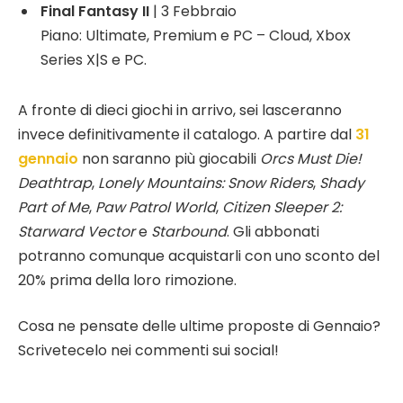
Final Fantasy II
| 3 Febbraio
Piano: Ultimate, Premium e PC – Cloud, Xbox
Series X|S e PC.
A fronte di dieci giochi in arrivo, sei lasceranno
invece definitivamente il catalogo. A partire dal
31
gennaio
non saranno più giocabili
Orcs Must Die!
Deathtrap
,
Lonely Mountains: Snow Riders
,
Shady
Part of Me
,
Paw Patrol World
,
Citizen Sleeper 2:
Starward Vector
e
Starbound
. Gli abbonati
potranno comunque acquistarli con uno sconto del
20% prima della loro rimozione.
Cosa ne pensate delle ultime proposte di Gennaio?
Scrivetecelo nei commenti sui social!