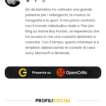
S
F
I
i
a
n
Sin da bambino ho coltivato una grande
t
c
s
passione per i videogiochi, la musica, la
o
e
t
w
b
a
fotografia e lo sport. Il mio primo contatto
e
o
g
con il mondo videoludico risale a The Lion
b
o
r
King su Game Boy Pocket, un’esperienza che
k
a
ha acceso in me una curiosità destinata a
m
crescere. Con il tempo, questo interesse si è
ampliato abbracciando le console di casa
Sony, Microsoft e Nintendo.
PROFILI
SOCIAL