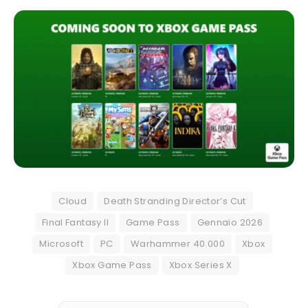
Cloud
Death Stranding Director’s Cut
Final Fantasy II
Game Pass
Gennaio 2026
Microsoft
PC
Warhammer 40.000
Xbox
Xbox Game Pass
Xbox Series X