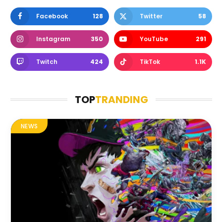
Facebook
128
Twitter
58
Instagram
350
YouTube
291
Twitch
424
TikTok
1.1K
TOP
TRANDING
NEWS