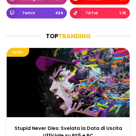
Twitch
424
TikTok
1.1K
TOP
TRANDING
NEWS
Stupid Never Dies: Svelata la Data di Uscita
Ufficiale su PS5 e PC