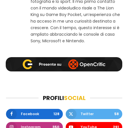
w
b
a
fotografia e lo sport. Il mio primo contatto
e
o
g
con il mondo videoludico risale a The Lion
b
o
r
King su Game Boy Pocket, un’esperienza che
k
a
ha acceso in me una curiosità destinata a
m
crescere. Con il tempo, questo interesse si è
ampliato abbracciando le console di casa
Sony, Microsoft e Nintendo.
PROFILI
SOCIAL
Facebook
128
Twitter
58
Instagram
350
YouTube
291