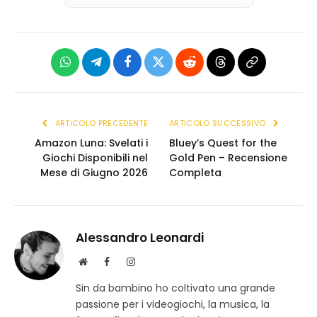
WhatsApp
Telegram
Facebook
X
Reddit
Threads
Copia
(Twitter)
link
ARTICOLO PRECEDENTE
ARTICOLO SUCCESSIVO
Amazon Luna: Svelati i
Bluey’s Quest for the
Giochi Disponibili nel
Gold Pen – Recensione
Mese di Giugno 2026
Completa
Alessandro Leonardi
S
F
I
i
a
n
Sin da bambino ho coltivato una grande
t
c
s
passione per i videogiochi, la musica, la
o
e
t