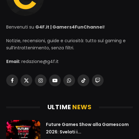
Benvenuti su
G4F.it | Gamers4FunChannel
!
Notizie, recensioni, guide e curiosità: tutto sul gaming e
sull’intrattenimento, senza filtri.
Email:
redazione@g4f.it
Facebook
X
Instagram
YouTube
WhatsApp
TikTok
Twitch
(Twitter)
ULTIME
NEWS
Future Games Show alla Gamescom
2026: Svelati i...