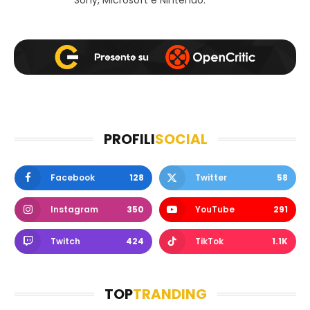
Sony, Microsoft e Nintendo.
PROFILI
SOCIAL
Facebook
128
Twitter
58
Instagram
350
YouTube
291
Twitch
424
TikTok
1.1K
TOP
TRANDING