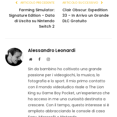
ARTICOLO PRECEDENTE
ARTICOLO SUCCESSIVO
Farming Simulator:
Clair Obscur: Expedition
Signature Edition – Data
33 – In Arrivo un Grande
di Uscita su Nintendo
DLC Gratuito
Switch 2
Alessandro Leonardi
S
F
I
i
a
n
Sin da bambino ho coltivato una grande
t
c
s
passione per i videogiochi, la musica, la
o
e
t
w
b
a
fotografia e lo sport. Il mio primo contatto
e
o
g
con il mondo videoludico risale a The Lion
b
o
r
King su Game Boy Pocket, un’esperienza che
k
a
ha acceso in me una curiosità destinata a
m
crescere. Con il tempo, questo interesse si è
ampliato abbracciando le console di casa