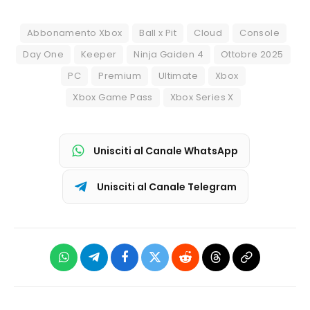
Abbonamento Xbox
Ball x Pit
Cloud
Console
Day One
Keeper
Ninja Gaiden 4
Ottobre 2025
PC
Premium
Ultimate
Xbox
Xbox Game Pass
Xbox Series X
Unisciti al Canale WhatsApp
Unisciti al Canale Telegram
WhatsApp
Telegram
Facebook
X
Reddit
Threads
Copia
(Twitter)
link