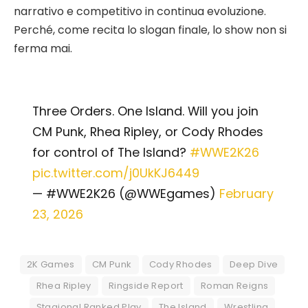
narrativo e competitivo in continua evoluzione.
Perché, come recita lo slogan finale, lo show non si
ferma mai.
Three Orders. One Island. Will you join
CM Punk, Rhea Ripley, or Cody Rhodes
for control of The Island?
#WWE2K26
pic.twitter.com/j0UkKJ6449
— #WWE2K26 (@WWEgames)
February
23, 2026
2K Games
CM Punk
Cody Rhodes
Deep Dive
Rhea Ripley
Ringside Report
Roman Reigns
Stagional Ranked Play
The Island
Wrestling