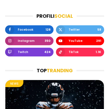
PROFILI
SOCIAL
Facebook
128
Twitter
58
Instagram
350
YouTube
291
Twitch
424
TikTok
1.1K
TOP
TRANDING
NEWS