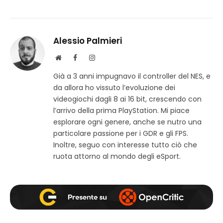
Alessio Palmieri
S
F
I
i
a
n
Già a 3 anni impugnavo il controller del NES, e
t
c
s
da allora ho vissuto l’evoluzione dei
o
e
t
w
b
a
videogiochi dagli 8 ai 16 bit, crescendo con
e
o
g
l’arrivo della prima PlayStation. Mi piace
b
o
r
esplorare ogni genere, anche se nutro una
k
a
particolare passione per i GDR e gli FPS.
m
Inoltre, seguo con interesse tutto ciò che
ruota attorno al mondo degli eSport.