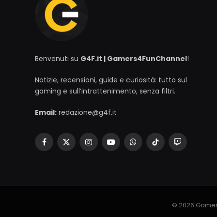
Benvenuti su
G4F.it | Gamers4FunChannel
!
Notizie, recensioni, guide e curiosità: tutto sul
gaming e sull’intrattenimento, senza filtri.
Email:
redazione@g4f.it
Facebook
X
Instagram
YouTube
WhatsApp
TikTok
Twitch
(Twitter)
© 2026 Gamer