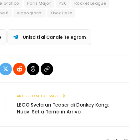
e Grafico
Paris Major
PS6
Rocket League
ne 6
Videogiochi
Xbox Helix
p
Unisciti al Canale Telegram
ebook
X
Reddit
Threads
Copia
(Twitter)
link
ARTICOLO SUCCESSIVO
LEGO Svela un Teaser di Donkey Kong:
Nuovi Set a Tema in Arrivo