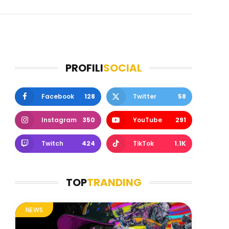
PROFILI
SOCIAL
Facebook
128
Twitter
58
Instagram
350
YouTube
291
Twitch
424
TikTok
1.1K
TOP
TRANDING
NEWS