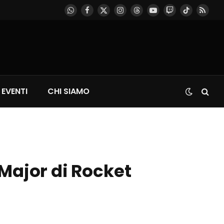
WhatsApp
Facebook
X
Instagram
Threads
YouTube
Twitch
TikTok
RSS
(Twitter)
EVENTI
CHI SIAMO
Major di Rocket