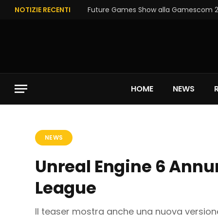
NOTIZIE RECENTI
Future Games Show alla Gamescom 202
HOME
NEWS
NEWS
Unreal Engine 6 Annun
League
Il teaser mostra anche una nuova versione