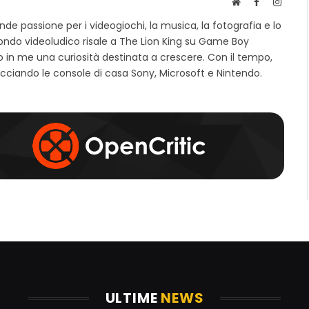
S
F
I
i
a
n
e passione per i videogiochi, la musica, la fotografia e lo
t
c
s
mondo videoludico risale a The Lion King su Game Boy
o
e
t
 in me una curiosità destinata a crescere. Con il tempo,
w
b
a
e
o
g
cciando le console di casa Sony, Microsoft e Nintendo.
b
o
r
k
a
m
ULTIME
NEWS