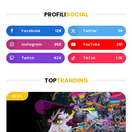
PROFILI
SOCIAL
Facebook
128
Twitter
58
Instagram
350
YouTube
291
Twitch
424
TikTok
1.1K
TOP
TRANDING
NEWS