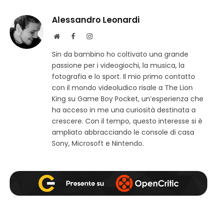
Alessandro Leonardi
S
F
I
i
a
n
Sin da bambino ho coltivato una grande
t
c
s
passione per i videogiochi, la musica, la
o
e
t
w
b
a
fotografia e lo sport. Il mio primo contatto
e
o
g
con il mondo videoludico risale a The Lion
b
o
r
King su Game Boy Pocket, un’esperienza che
k
a
ha acceso in me una curiosità destinata a
m
crescere. Con il tempo, questo interesse si è
ampliato abbracciando le console di casa
Sony, Microsoft e Nintendo.