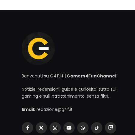
Benvenuti su
G4F.it | Gamers4FunChannel
!
Notizie, recensioni, guide e curiosità: tutto sul
gaming e sull’intrattenimento, senza filtri.
Email:
redazione@g4f.it
Facebook
X
Instagram
YouTube
WhatsApp
TikTok
Twitch