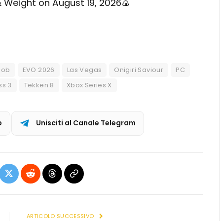
 Weight on August 19, 2026🍙
Bob
EVO 2026
Las Vegas
Onigiri Saviour
PC
ss 3
Tekken 8
Xbox Series X
p
Unisciti al Canale Telegram
ebook
X
Reddit
Threads
Copia
(Twitter)
link
ARTICOLO SUCCESSIVO