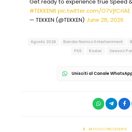
Get ready to experience true Speed &
#TEKKEN8
pic.twitter.com/O7VjfCrIAE
— TEKKEN (@TEKKEN)
June 28, 2026
Agosto 2026
Bandai Namco Entertainment
PS5
Roster
Season Pa
Unisciti al Canale WhatsAp
WhatsApp
Telegram
Fac
ARTICOLO PRECEDENTE