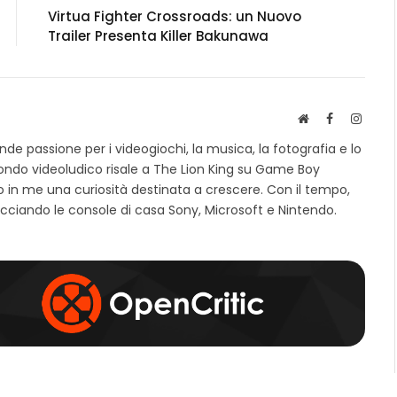
Virtua Fighter Crossroads: un Nuovo
Trailer Presenta Killer Bakunawa
S
F
I
i
a
n
e passione per i videogiochi, la musica, la fotografia e lo
t
c
s
mondo videoludico risale a The Lion King su Game Boy
o
e
t
 in me una curiosità destinata a crescere. Con il tempo,
w
b
a
e
o
g
cciando le console di casa Sony, Microsoft e Nintendo.
b
o
r
k
a
m