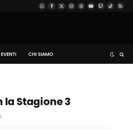
WhatsApp
Facebook
X
Instagram
Threads
YouTube
Twitch
TikTok
RSS
(Twitter)
EVENTI
CHI SIAMO
n la Stagione 3
.