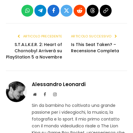
WhatsApp
Telegram
Facebook
X
Reddit
Threads
Copia
(Twitter)
link
ARTICOLO PRECEDENTE
ARTICOLO SUCCESSIVO
S.T.A.L.K.E.R. 2: Heart of
Is This Seat Taken? –
Chornobyl Arriverà su
Recensione Completa
PlayStation 5 a Novembre
Alessandro Leonardi
S
F
I
i
a
n
Sin da bambino ho coltivato una grande
t
c
s
passione per i videogiochi, la musica, la
o
e
t
w
b
a
fotografia e lo sport. Il mio primo contatto
e
o
g
con il mondo videoludico risale a The Lion
b
o
r
King su Game Boy Pocket, un’esperienza che