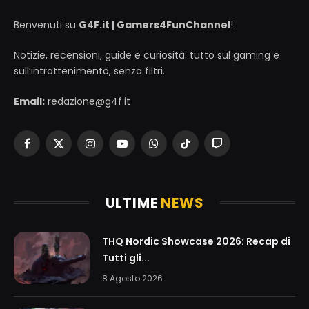
Benvenuti su
G4F.it | Gamers4FunChannel
!
Notizie, recensioni, guide e curiosità: tutto sul gaming e
sull’intrattenimento, senza filtri.
Email:
redazione@g4f.it
Facebook
X
Instagram
YouTube
WhatsApp
TikTok
Twitch
(Twitter)
ULTIME
NEWS
THQ Nordic Showcase 2026: Recap di
Tutti gli...
8 Agosto 2026