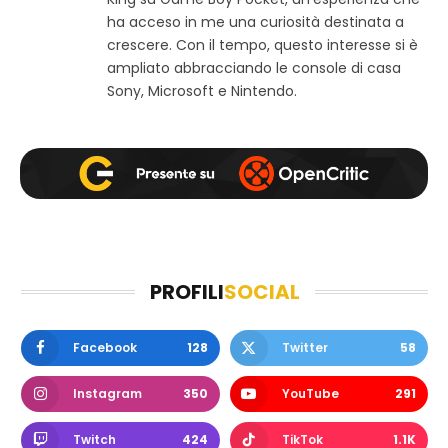
k
a
ha acceso in me una curiosità destinata a
m
crescere. Con il tempo, questo interesse si è
ampliato abbracciando le console di casa
Sony, Microsoft e Nintendo.
PROFILI
SOCIAL
Facebook
128
Twitter
58
Instagram
350
YouTube
291
Twitch
424
TikTok
1.1K