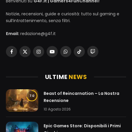
Benvenuti su
G4F.it | Gamers4FunChannel
!
Notizie, recensioni, guide e curiosità: tutto sul gaming e
sull’intrattenimento, senza filtri.
Email:
redazione@g4f.it
Facebook
X
Instagram
YouTube
WhatsApp
TikTok
Twitch
(Twitter)
ULTIME
NEWS
Beast of Reincarnation – La Nostra
7.0
Recensione
10 Agosto 2026
Epic Games Store: Disponibili i Primi