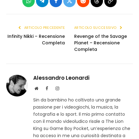
WhatsApp
Telegram
Facebook
X
Reddit
Threads
Copia
(Twitter)
link
ARTICOLO PRECEDENTE
ARTICOLO SUCCESSIVO
Infinity Nikki – Recensione
Revenge of the Savage
Completa
Planet – Recensione
Completa
Alessandro Leonardi
S
F
I
i
a
n
Sin da bambino ho coltivato una grande
t
c
s
passione per i videogiochi, la musica, la
o
e
t
w
b
a
fotografia e lo sport. Il mio primo contatto
e
o
g
con il mondo videoludico risale a The Lion
b
o
r
King su Game Boy Pocket, un’esperienza che
k
a
ha acceso in me una curiosità destinata a
m