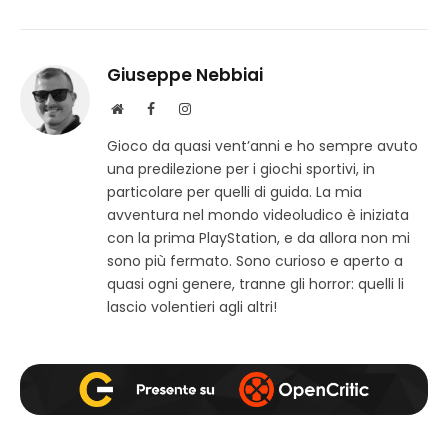
Giuseppe Nebbiai
S
F
I
i
a
n
Gioco da quasi vent’anni e ho sempre avuto
t
c
s
una predilezione per i giochi sportivi, in
o
e
t
w
b
a
particolare per quelli di guida. La mia
e
o
g
avventura nel mondo videoludico è iniziata
b
o
r
con la prima PlayStation, e da allora non mi
k
a
sono più fermato. Sono curioso e aperto a
m
quasi ogni genere, tranne gli horror: quelli li
lascio volentieri agli altri!