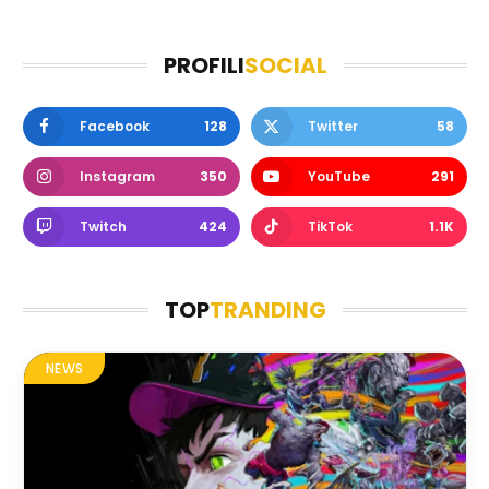
PROFILI
SOCIAL
Facebook
128
Twitter
58
Instagram
350
YouTube
291
Twitch
424
TikTok
1.1K
TOP
TRANDING
NEWS