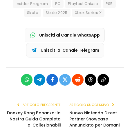
Insider Program
PC
Playtest Chiuso
PS5
Skate
Skate 2025
Xbox Series X
Unisciti al Canale WhatsApp
Unisciti al Canale Telegram
WhatsApp
Telegram
Facebook
X
Reddit
Threads
Copia
(Twitter)
link
ARTICOLO PRECEDENTE
ARTICOLO SUCCESSIVO
Donkey Kong Bananza: la
Nuovo Nintendo Direct
Nostra Guida Completa
Partner Showcase
ai Collezionabili
Annunciato per Domani