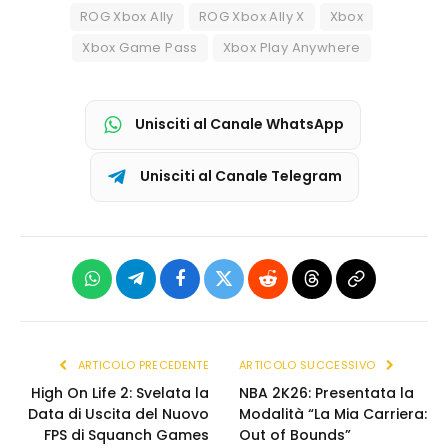
ROG Xbox Ally
ROG Xbox Ally X
Xbox
Xbox Game Pass
Xbox Play Anywhere
Unisciti al Canale WhatsApp
Unisciti al Canale Telegram
WhatsApp
Telegram
Facebook
X
Reddit
Threads
Copia
(Twitter)
link
ARTICOLO PRECEDENTE
ARTICOLO SUCCESSIVO
High On Life 2: Svelata la
NBA 2K26: Presentata la
Data di Uscita del Nuovo
Modalità “La Mia Carriera:
FPS di Squanch Games
Out of Bounds”