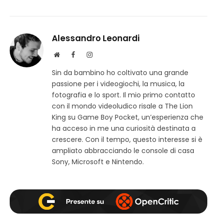
Alessandro Leonardi
S
F
I
i
a
n
Sin da bambino ho coltivato una grande
t
c
s
passione per i videogiochi, la musica, la
o
e
t
w
b
a
fotografia e lo sport. Il mio primo contatto
e
o
g
con il mondo videoludico risale a The Lion
b
o
r
King su Game Boy Pocket, un’esperienza che
k
a
ha acceso in me una curiosità destinata a
m
crescere. Con il tempo, questo interesse si è
ampliato abbracciando le console di casa
Sony, Microsoft e Nintendo.