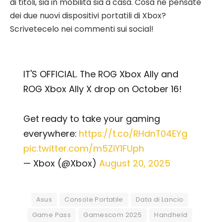
di titoli, sia in mobilità sia a casa. Cosa ne pensate
dei due nuovi dispositivi portatili di Xbox?
Scrivetecelo nei commenti sui social!
IT'S OFFICIAL. The ROG Xbox Ally and
ROG Xbox Ally X drop on October 16!
Get ready to take your gaming
everywhere:
https://t.co/RHdnT04EYg
pic.twitter.com/m5ZiY1FUph
— Xbox (@Xbox)
August 20, 2025
Asus
Console Portatile
Data di Lancio
Game Pass
Gamescom 2025
Handheld