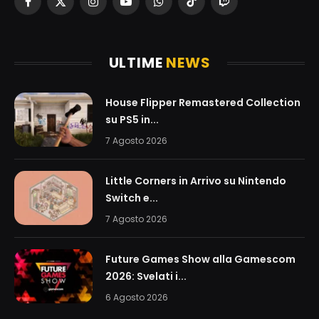
Facebook
X
Instagram
YouTube
WhatsApp
TikTok
Twitch
(Twitter)
ULTIME
NEWS
House Flipper Remastered Collection
su PS5 in...
7 Agosto 2026
Little Corners in Arrivo su Nintendo
Switch e...
7 Agosto 2026
Future Games Show alla Gamescom
2026: Svelati i...
6 Agosto 2026