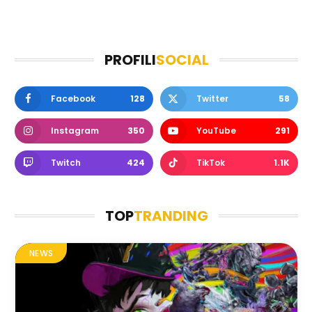
PROFILI
SOCIAL
Facebook
128
Twitter
58
Instagram
350
YouTube
291
Twitch
424
TikTok
1.1K
TOP
TRANDING
NEWS