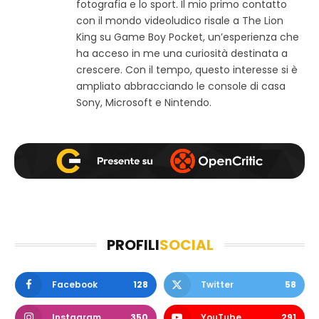
w
b
a
fotografia e lo sport. Il mio primo contatto
e
o
g
con il mondo videoludico risale a The Lion
b
o
r
King su Game Boy Pocket, un’esperienza che
k
a
ha acceso in me una curiosità destinata a
m
crescere. Con il tempo, questo interesse si è
ampliato abbracciando le console di casa
Sony, Microsoft e Nintendo.
PROFILI
SOCIAL
Facebook
128
Twitter
58
Instagram
350
YouTube
291