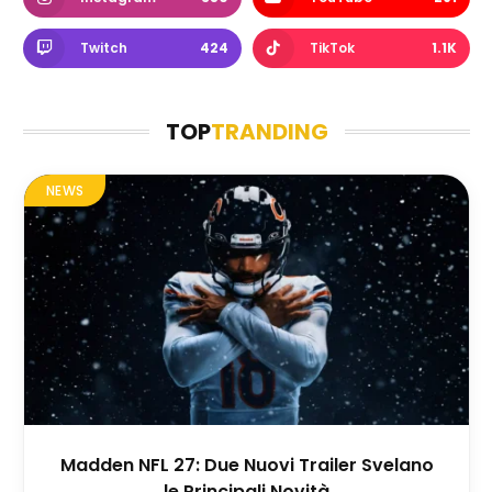
Twitch
424
TikTok
1.1K
TOP
TRANDING
NEWS
Madden NFL 27: Due Nuovi Trailer Svelano
le Principali Novità