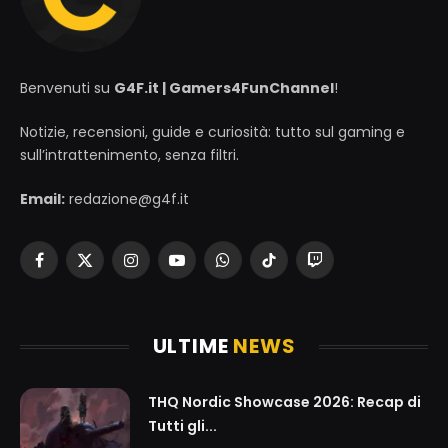
Benvenuti su
G4F.it | Gamers4FunChannel
!
Notizie, recensioni, guide e curiosità: tutto sul gaming e
sull’intrattenimento, senza filtri.
Email:
redazione@g4f.it
Facebook
X
Instagram
YouTube
WhatsApp
TikTok
Twitch
(Twitter)
ULTIME
NEWS
THQ Nordic Showcase 2026: Recap di
Tutti gli...