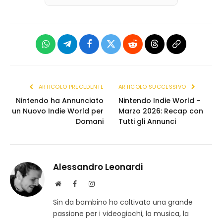
WhatsApp
Telegram
Facebook
X
Reddit
Threads
Copia
(Twitter)
link
ARTICOLO PRECEDENTE
ARTICOLO SUCCESSIVO
Nintendo ha Annunciato
Nintendo Indie World –
un Nuovo Indie World per
Marzo 2026: Recap con
Domani
Tutti gli Annunci
Alessandro Leonardi
S
F
I
i
a
n
Sin da bambino ho coltivato una grande
t
c
s
passione per i videogiochi, la musica, la
o
e
t