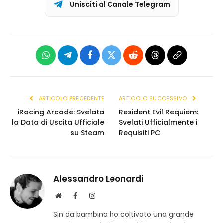
Unisciti al Canale Telegram
WhatsApp
Telegram
Facebook
X
Reddit
Threads
Copia
(Twitter)
link
ARTICOLO PRECEDENTE
ARTICOLO SUCCESSIVO
iRacing Arcade: Svelata
Resident Evil Requiem:
la Data di Uscita Ufficiale
Svelati Ufficialmente i
su Steam
Requisiti PC
Alessandro Leonardi
S
F
I
i
a
n
Sin da bambino ho coltivato una grande
t
c
s