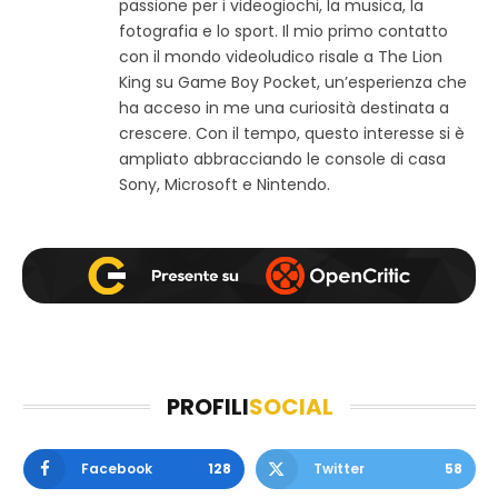
passione per i videogiochi, la musica, la
o
e
t
w
b
a
fotografia e lo sport. Il mio primo contatto
e
o
g
con il mondo videoludico risale a The Lion
b
o
r
King su Game Boy Pocket, un’esperienza che
k
a
ha acceso in me una curiosità destinata a
m
crescere. Con il tempo, questo interesse si è
ampliato abbracciando le console di casa
Sony, Microsoft e Nintendo.
PROFILI
SOCIAL
Facebook
128
Twitter
58