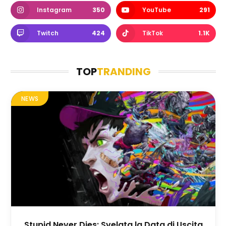
Instagram
350
YouTube
291
Twitch
424
TikTok
1.1K
TOP
TRANDING
NEWS
Stupid Never Dies: Svelata la Data di Uscita