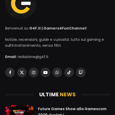
Benvenuti su
G4F.it | Gamers4FunChannel
!
Notizie, recensioni, guide e curiosità: tutto sul gaming e
sull’intrattenimento, senza filtri.
Email:
redazione@g4f.it
Facebook
X
Instagram
YouTube
WhatsApp
TikTok
Twitch
(Twitter)
ULTIME
NEWS
Future Games Show alla Gamescom