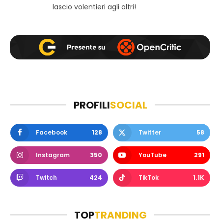
lascio volentieri agli altri!
PROFILI
SOCIAL
Facebook
128
Twitter
58
Instagram
350
YouTube
291
Twitch
424
TikTok
1.1K
TOP
TRANDING