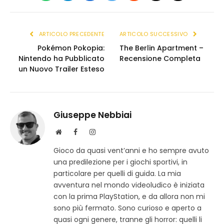
(Twitter)
link
ARTICOLO PRECEDENTE
ARTICOLO SUCCESSIVO
Pokémon Pokopia:
The Berlin Apartment –
Nintendo ha Pubblicato
Recensione Completa
un Nuovo Trailer Esteso
Giuseppe Nebbiai
S
F
I
i
a
n
Gioco da quasi vent’anni e ho sempre avuto
t
c
s
una predilezione per i giochi sportivi, in
o
e
t
w
b
a
particolare per quelli di guida. La mia
e
o
g
avventura nel mondo videoludico è iniziata
b
o
r
con la prima PlayStation, e da allora non mi
k
a
sono più fermato. Sono curioso e aperto a
m
quasi ogni genere, tranne gli horror: quelli li