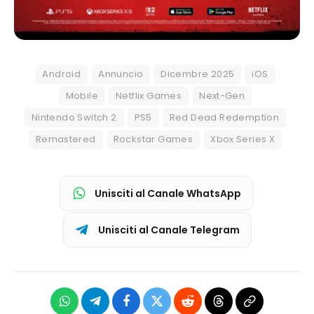
Android
Annuncio
Dicembre 2025
iOS
Mobile
Netflix Games
Next-Gen
Nintendo Switch 2
PS5
Red Dead Redemption
Remastered
Rockstar Games
Xbox Series X
Unisciti al Canale WhatsApp
Unisciti al Canale Telegram
WhatsApp
Telegram
Facebook
X
Reddit
Threads
Copia