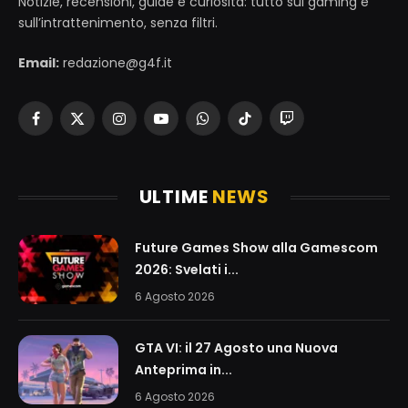
Notizie, recensioni, guide e curiosità: tutto sul gaming e
sull’intrattenimento, senza filtri.
Email:
redazione@g4f.it
Facebook
X
Instagram
YouTube
WhatsApp
TikTok
Twitch
(Twitter)
ULTIME
NEWS
Future Games Show alla Gamescom
2026: Svelati i...
6 Agosto 2026
GTA VI: il 27 Agosto una Nuova
Anteprima in...
6 Agosto 2026