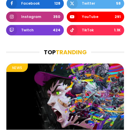
Facebook
128
Twitter
58
Instagram
350
YouTube
291
Twitch
424
TikTok
1.1K
TOP
TRANDING
NEWS