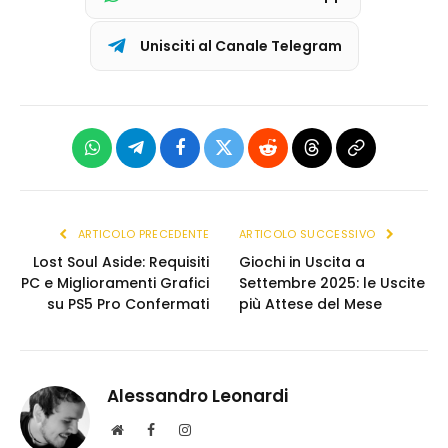
Unisciti al Canale Telegram
WhatsApp
Telegram
Facebook
X
Reddit
Threads
Copia
(Twitter)
link
ARTICOLO PRECEDENTE
ARTICOLO SUCCESSIVO
Lost Soul Aside: Requisiti
Giochi in Uscita a
PC e Miglioramenti Grafici
Settembre 2025: le Uscite
su PS5 Pro Confermati
più Attese del Mese
Alessandro Leonardi
S
F
I