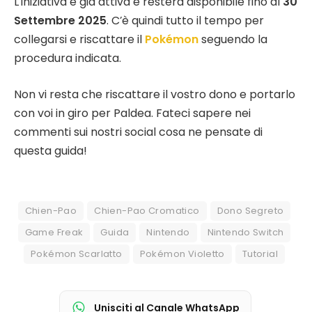
L’iniziativa è già attiva e resterà disponibile fino al
30
Settembre 2025
. C’è quindi tutto il tempo per
collegarsi e riscattare il
Pokémon
seguendo la
procedura indicata.
Non vi resta che riscattare il vostro dono e portarlo
con voi in giro per Paldea. Fateci sapere nei
commenti sui nostri social cosa ne pensate di
questa guida!
Chien-Pao
Chien-Pao Cromatico
Dono Segreto
Game Freak
Guida
Nintendo
Nintendo Switch
Pokémon Scarlatto
Pokémon Violetto
Tutorial
Unisciti al Canale WhatsApp