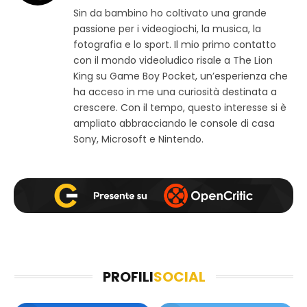
i
a
n
Sin da bambino ho coltivato una grande
t
c
s
passione per i videogiochi, la musica, la
o
e
t
w
b
a
fotografia e lo sport. Il mio primo contatto
e
o
g
con il mondo videoludico risale a The Lion
b
o
r
King su Game Boy Pocket, un’esperienza che
k
a
ha acceso in me una curiosità destinata a
m
crescere. Con il tempo, questo interesse si è
ampliato abbracciando le console di casa
Sony, Microsoft e Nintendo.
PROFILI
SOCIAL