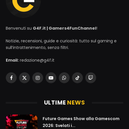
Benvenuti su
G4F.it | Gamers4FunChannel
!
Notizie, recensioni, guide e curiosità: tutto sul gaming e
sull’intrattenimento, senza filtri.
Email:
redazione@g4f.it
Facebook
X
Instagram
YouTube
WhatsApp
TikTok
Twitch
(Twitter)
ULTIME
NEWS
Future Games Show alla Gamescom
2026: Svelati i...