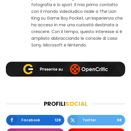
w
b
a
fotografia e lo sport. Il mio primo contatto
e
o
g
con il mondo videoludico risale a The Lion
b
o
r
King su Game Boy Pocket, un’esperienza che
k
a
ha acceso in me una curiosità destinata a
m
crescere. Con il tempo, questo interesse si è
ampliato abbracciando le console di casa
Sony, Microsoft e Nintendo.
PROFILI
SOCIAL
Facebook
128
Twitter
58