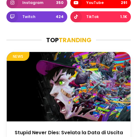
Instagram
350
YouTube
291
Twitch
424
TikTok
1.1K
TOP
TRANDING
NEWS
Stupid Never Dies: Svelata la Data di Uscita