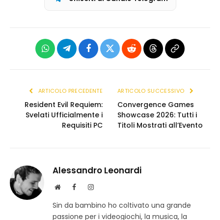
WhatsApp
Telegram
Facebook
X
Reddit
Threads
Copia
(Twitter)
link
ARTICOLO PRECEDENTE
ARTICOLO SUCCESSIVO
Resident Evil Requiem:
Convergence Games
Svelati Ufficialmente i
Showcase 2026: Tutti i
Requisiti PC
Titoli Mostrati all’Evento
Alessandro Leonardi
S
F
I
i
a
n
Sin da bambino ho coltivato una grande
t
c
s
passione per i videogiochi, la musica, la
o
e
t